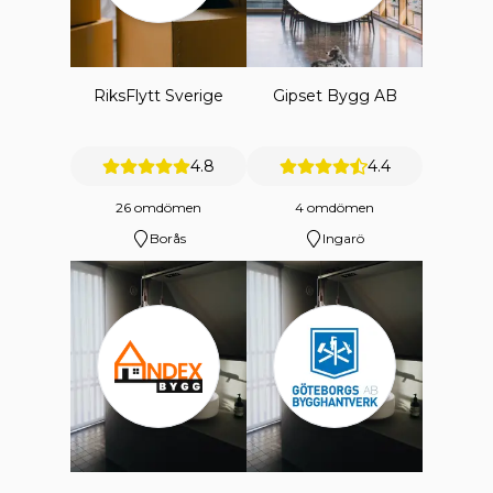
RiksFlytt Sverige
Gipset Bygg AB
4.8
4.4
26 omdömen
4 omdömen
Borås
Ingarö