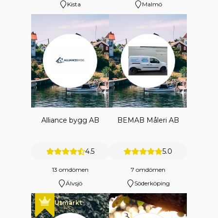
Kista
Malmö
Alliance bygg AB
BEMAB Måleri AB
4.5
5.0
13 omdömen
7 omdömen
Älvsjö
Söderköping
Utmärkt