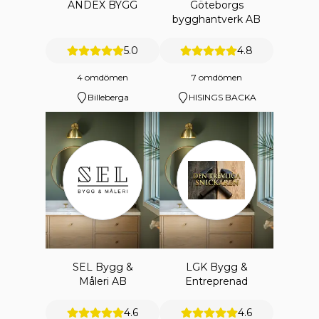
ANDEX BYGG
Göteborgs
bygghantverk AB
5.0
4.8
4 omdömen
7 omdömen
Billeberga
HISINGS BACKA
SEL Bygg &
LGK Bygg &
Måleri AB
Entreprenad
4.6
4.6