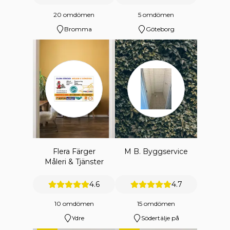
20 omdömen
5 omdömen
Bromma
Göteborg
Flera Färger
M B. Byggservice
Måleri & Tjänster
4.6
4.7
10 omdömen
15 omdömen
Ydre
Södertälje på