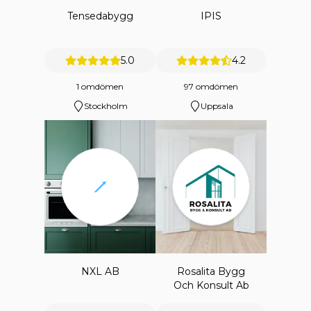
Tensedabygg
IPIS
5.0
4.2
1 omdömen
97 omdömen
Stockholm
Uppsala
NXL AB
Rosalita Bygg
Och Konsult Ab