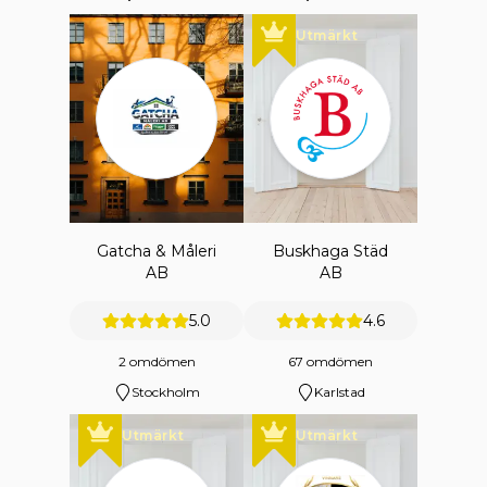
Utmärkt
Gatcha & Måleri
Buskhaga Städ
AB
AB
5.0
4.6
2 omdömen
67 omdömen
Stockholm
Karlstad
Utmärkt
Utmärkt