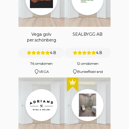
Vega golv
SEALBYGG AB
per.schönberg
4.8
4.8
76 omdömen
12 omdömen
VEGA
Bunkeflostrand
Utmärkt