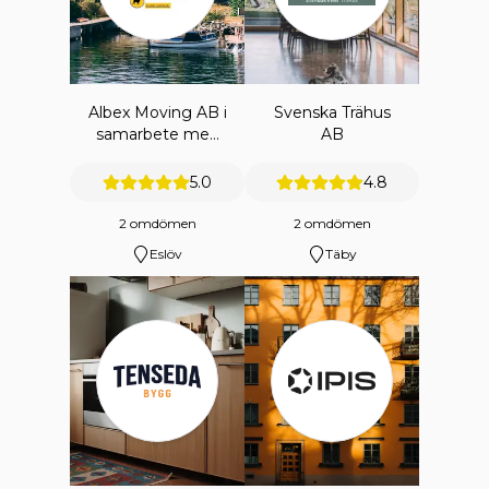
Albex Moving AB i
Svenska Trähus
samarbete med
AB
A&C Sealine
Scandinavia AB
5.0
4.8
2 omdömen
2 omdömen
Eslöv
Täby