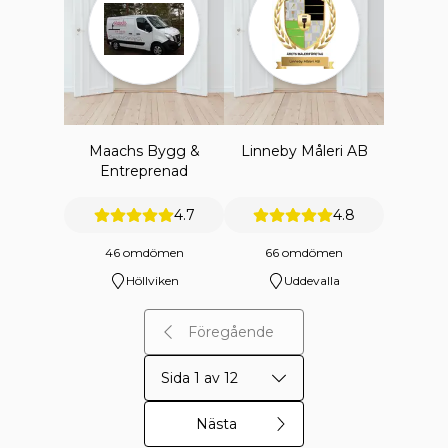
Maachs Bygg &
Linneby Måleri AB
Entreprenad
4.7
4.8
46 omdömen
66 omdömen
Höllviken
Uddevalla
Föregående
Sida 1 av 12
Nästa