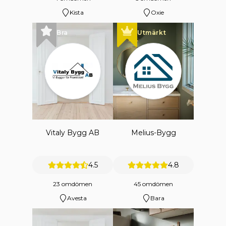
Kista
Oxie
Bra
Utmärkt
Vitaly Bygg AB
Melius-Bygg
4.5
4.8
23 omdömen
45 omdömen
Avesta
Bara