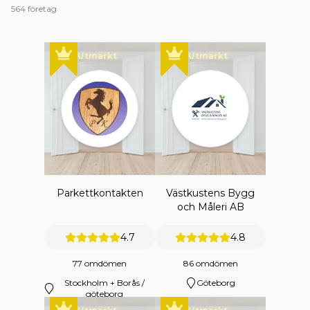
564 företag
Utmärkt
Utmärkt
Parkettkontakten
Västkustens Bygg
och Måleri AB
4.7
4.8
77 omdömen
86 omdömen
Stockholm + Borås /
Göteborg
göteborg