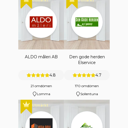
Utmärkt
Utmärkt
ALDO måleri AB
Den gode herden
Elservice
4.8
4.7
21 omdömen
170 omdömen
Lomma
Sollentuna
Utmärkt