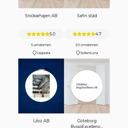
Snickarhajen AB
Safin städ
5.0
4.7
5 omdömen
20 omdömen
Uppsala
Sollentuna
Liloz AB
Göteborg
ByggExcellence