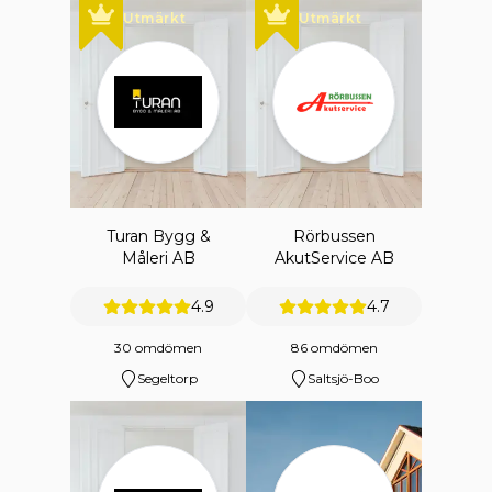
Utmärkt
Utmärkt
Turan Bygg &
Rörbussen
Måleri AB
AkutService AB
4.9
4.7
30 omdömen
86 omdömen
Segeltorp
Saltsjö-Boo