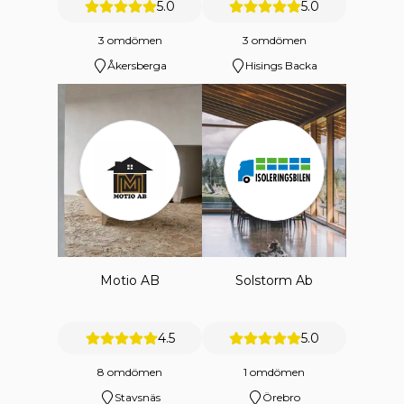
5.0
5.0
3 omdömen
3 omdömen
Åkersberga
Hisings Backa
Motio AB
Solstorm Ab
4.5
5.0
8 omdömen
1 omdömen
Stavsnäs
Örebro