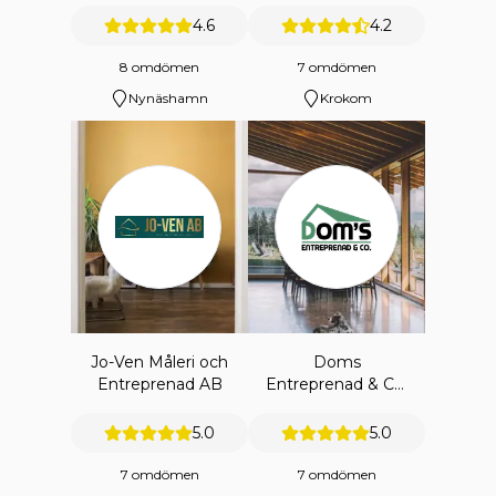
4.6
4.2
8 omdömen
7 omdömen
Nynäshamn
Krokom
Jo-Ven Måleri och
Doms
Entreprenad AB
Entreprenad & Co.
Ab
5.0
5.0
7 omdömen
7 omdömen