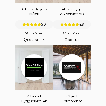
Adrians Bygg &
Ållesta bygg
Måleri
&Allservice AB
5.0
4.9
16 omdömen
24 omdömen
ESKILSTUNA
KÖPING
A.lundell
Object
Byggservice Ab
Entreprenad