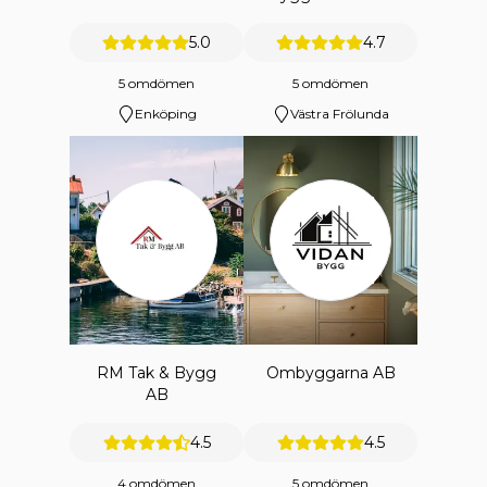
AB
5.0
4.7
5 omdömen
5 omdömen
Enköping
Västra Frölunda
RM Tak & Bygg
Ombyggarna AB
AB
4.5
4.5
4 omdömen
5 omdömen