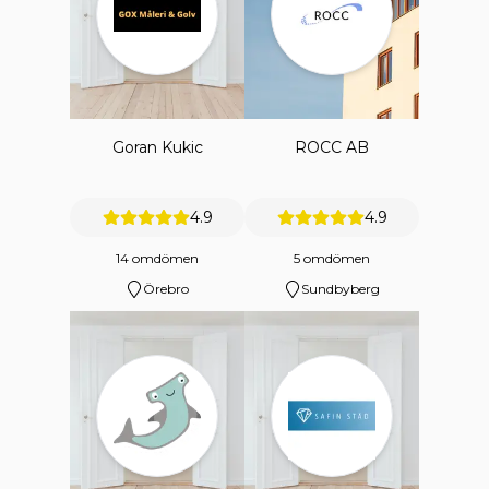
Goran Kukic
ROCC AB
4.9
4.9
14 omdömen
5 omdömen
Örebro
Sundbyberg