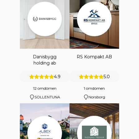
Danisbygg
RS Kompakt AB
holding ab
4.9
5.0
12 omdömen
1 omdömen
SOLLENTUNA
Norsborg