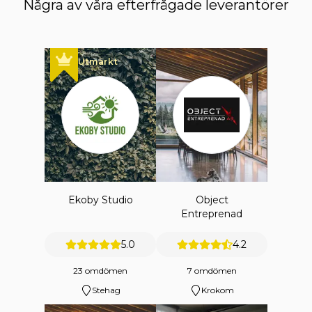
Några av våra efterfrågade leverantörer
Utmärkt
Ekoby Studio
Object
Entreprenad
5.0
4.2
23 omdömen
7 omdömen
Stehag
Krokom