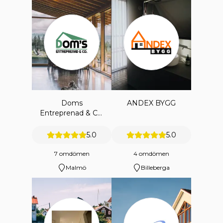
Doms
ANDEX BYGG
Entreprenad & Co.
Ab
5.0
5.0
7 omdömen
4 omdömen
Malmö
Billeberga