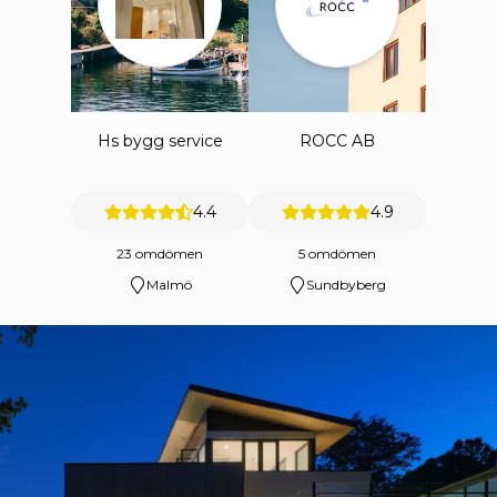
Hs bygg service
ROCC AB
4.4
4.9
23 omdömen
5 omdömen
Malmö
Sundbyberg