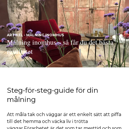
ARTIKEL - MÅLNING INOMHUS
Målning inomhus – så får du det bästa
resultatet
Steg-för-steg-guide för din
målning
Att måla tak och väggar är ett enkelt sätt att piffa
till det hemma och väcka liv i trötta
väggar.Förarbetet är det som tar mesttid och som