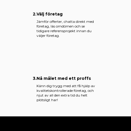
2.
Välj företag
Jämför offerter, chatta direkt med
företag, läs omdömen och se
tidigare referensprojekt innan du
väljer företag.
3.
Nå målet med ett proffs
Känn dig trygg med att få hjälp av
kvalitetskontrollerade företag, och
njut av all den extra tid du helt
plötsligt har!