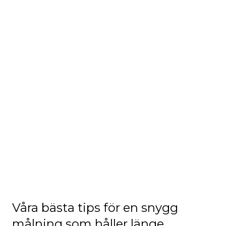
ARTIKEL - MÅLNING INOMHUS
Måla om! Hur ska jag tänka?
Våra bästa tips för en snygg
målning som håller länge