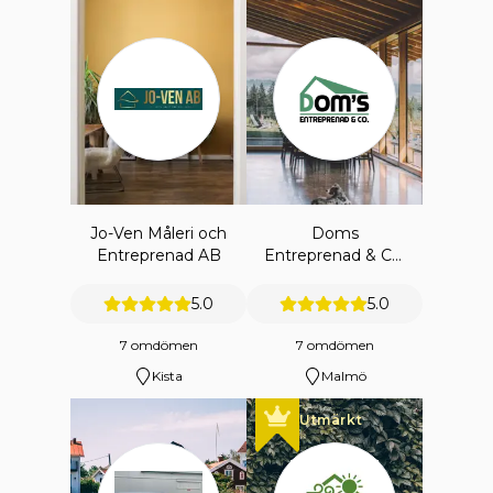
Jo-Ven Måleri och
Doms
Entreprenad AB
Entreprenad & Co.
Ab
5.0
5.0
7 omdömen
7 omdömen
Kista
Malmö
Utmärkt