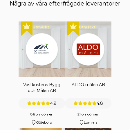
Några av våra efterfrågade leverantörer
Utmärkt
Utmärkt
Västkustens Bygg
ALDO måleri AB
och Måleri AB
4.8
4.8
86 omdömen
21 omdömen
Göteborg
Lomma