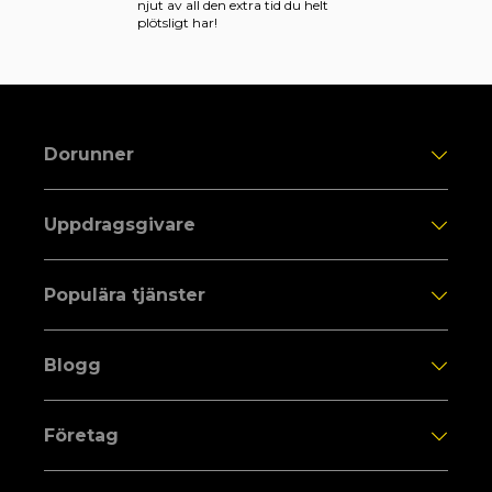
njut av all den extra tid du helt
plötsligt har!
Dorunner
Uppdragsgivare
Populära tjänster
Blogg
Företag