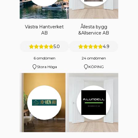
Västra Hantverket
Ållesta bygg
AB
&Allservice AB
5.0
4.9
6 omdömen
24 omdömen
Stora Höga
KÖPING