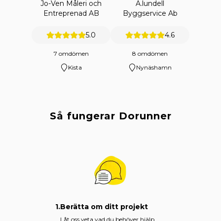
Jo-Ven Måleri och
A.lundell
Entreprenad AB
Byggservice Ab
5.0
4.6
7 omdömen
8 omdömen
Kista
Nynäshamn
Så fungerar Dorunner
1.
Berätta om ditt projekt
Låt oss veta vad du behöver hjälp