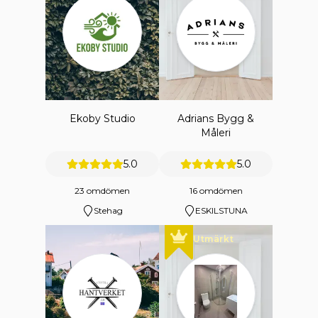
Ekoby Studio
Adrians Bygg &
Måleri
5.0
5.0
23 omdömen
16 omdömen
Stehag
ESKILSTUNA
Utmärkt