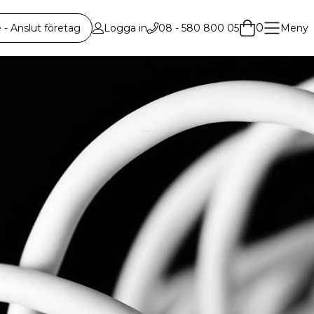
0
 Anslut företag
Logga in
08 - 580 800 05
Meny