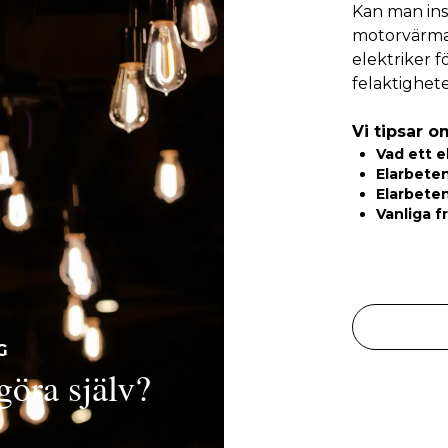
Kan man ins
motorvärmar
elektriker fö
felaktighete
Vi tipsar om
Vad ett e
Elarbeten
Elarbeten
Vanliga f
G
 göra själv?