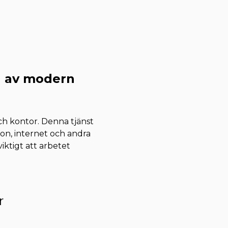
el av modern
ch kontor. Denna tjänst
tion, internet och andra
viktigt att arbetet
r