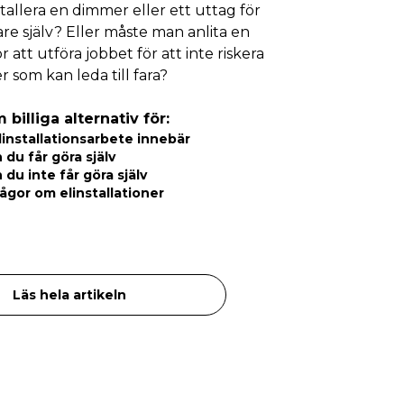
tallera en dimmer eller ett uttag för
e själv? Eller måste man anlita en
r att utföra jobbet för att inte riskera
r som kan leda till fara?
 billiga alternativ för:
linstallationsarbete innebär
 du får göra själv
 du inte får göra själv
rågor om elinstallationer
Läs hela artikeln