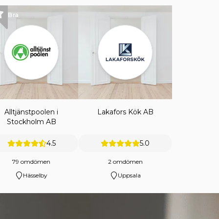
Bra
Alltjänstpoolen i
Lakafors Kök AB
Stockholm AB
4.5
5.0
79 omdömen
2 omdömen
Hässelby
Uppsala