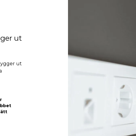
gger ut
ygger ut
a
r
obbet
sätt