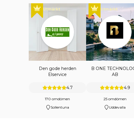
Utmärkt
Utmärkt
Den gode herden
B ONE TECHNOLO
Elservice
AB
4.7
4.9
170 omdömen
25 omdömen
Sollentuna
Uddevalla