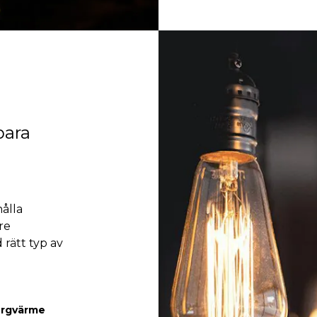
para
ålla
re
rätt typ av
bergvärme