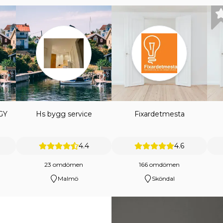
GY
Hs bygg service
Fixardetmesta
4.4
4.6
23 omdömen
166 omdömen
Malmö
Sköndal