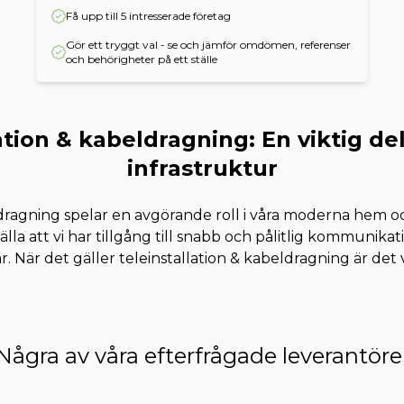
Få upp till 5 intresserade företag
Gör ett tryggt val - se och jämför omdömen, referenser
och behörigheter på ett ställe
ation & kabeldragning: En viktig d
infrastruktur
ldragning spelar en avgörande roll i våra moderna hem o
tälla att vi har tillgång till snabb och pålitlig kommunika
r. När det gäller teleinstallation & kabeldragning är det 
Några av våra efterfrågade leverantöre