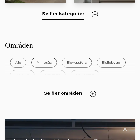
Se fler kategorier
Områden
Ale
Alingsås
Bengtsfors
Bollebygd
Dals-Ed
Essunga
Falköping
Färgelanda
Grästorp
Gullspång
Se fler områden
Göteborg
Götene
Herrljunga
Hjo
Härryda
Karlsborg
Kungälv
Lerum
Lidköping
Lilla Edet
Lysekil
+ 24 områden