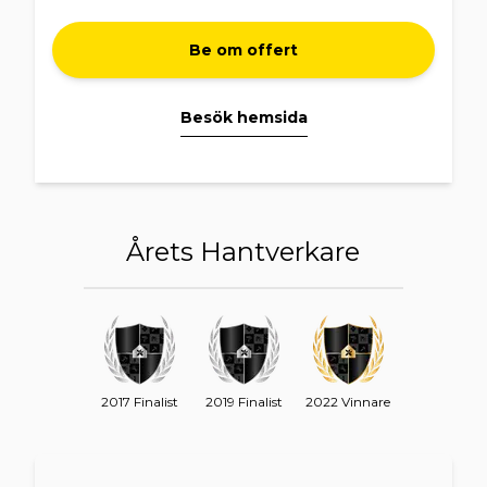
på ert objekt.
Med varma hälsningar
Be om offert
Linneby Måleri AB
Besök hemsida
Årets Hantverkare
2017 Finalist
2019 Finalist
2022 Vinnare