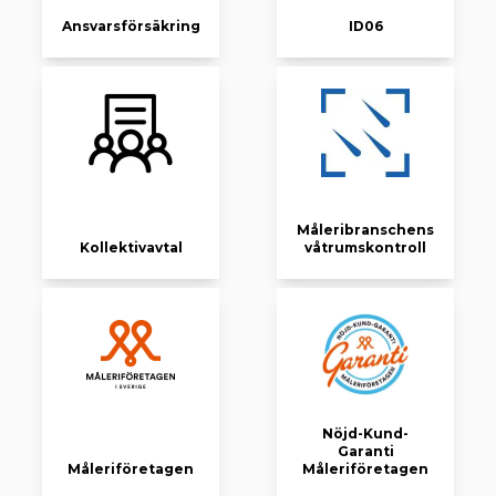
Ansvarsförsäkring
ID06
Måleribranschens
Kollektivavtal
våtrumskontroll
Nöjd-Kund-
Garanti
Måleriföretagen
Måleriföretagen