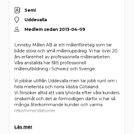
Semi
Uddevalla
Medlem sedan 2013-04-09
Linneby Måleri AB är ett måleriföretag som tar
både stora och små måleriuppdrag. Vi har över 20
års erfarenhet av professionella måleriarbeten.
Våra anställda har fått professionell
måleriutbildning i Schweiz och Sverige.
Vi jobbar utifrån Uddevalla men tar jobb runt om i
hela mellersta och norra Västra Götaland.
Vi försöker alltid att vara lyhörda efter våra kunders
önskemål och det är förmodligen därför vi har så
många återkommande kunder och varma
rekommendationer.
Kontakta oss gärna via telefon/mail för
Läs mer
prisuppgifter eller så att vi kan komma ut och titta