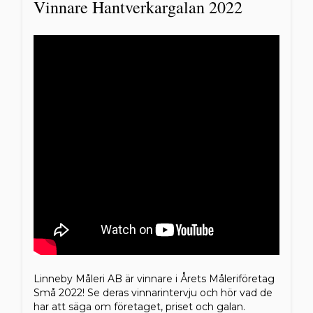
Vinnare Hantverkargalan 2022
Linneby Måleri AB är vinnare i Årets Måleriföretag
Små 2022! Se deras vinnarintervju och hör vad de
har att säga om företaget, priset och galan.