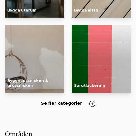
Bygga uterum
Bygga altan
Byggnadssnickeri &
grovsnickeri
Sprutlackering
Se fler kategorier
Områden