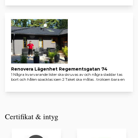
Renovera Lägenhet Regementsgatan 74
1 Några kvarvarande lister ska skruvas av och några sladdar tas
bort och hålen spacklas igen 2 Taket ska målas , troligen bara en
gång. Ty valt en riktigt bra färg CS redan köpt färgen 3 Några
sprickor i sidorna mot stuckaturen får skrapas och spacklas igen
före målningen 4 pris ska lämnas inklusive bredspackling av
väggarna alternativt UTAN att detta göres. 4 väggarna ska
målas två gånger i en beige grå nyans , bra färg som jag köpt in
redan. 5 Fönsterna invändigt ska tvättas av, före en strykning av
Certifikat & intyg
färg som ligger mycket nära i nuvarande färg troligen den
kalkvita. Vi ser på de pytsar som finns i rummet och CS köper
färgen. 6 två dörrpartier dubbeldörrar ska målas i samma färg
som fönstren. Halvblank är nog bäst och kulör bestämmer vi
sedan.