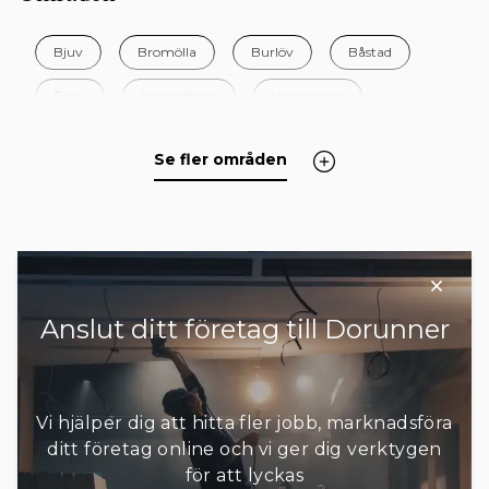
Bjuv
Bromölla
Burlöv
Båstad
Eslöv
Helsingborg
Hässleholm
Höganäs
Hörby
Höör
Klippan
Se fler områden
Kristianstad
Kävlinge
Landskrona
Lomma
Lund
Malmö
Osby
Perstorp
Simrishamn
Sjöbo
+ 13 områden
Anslut ditt företag till Dorunner
Vi hjälper dig att hitta fler jobb, marknadsföra
ditt företag online och vi ger dig verktygen
för att lyckas