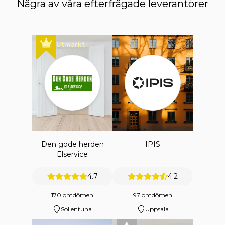
Några av våra efterfrågade leverantörer
Utmärkt
Den gode herden
IPIS
Elservice
4.7
4.2
170 omdömen
97 omdömen
Sollentuna
Uppsala