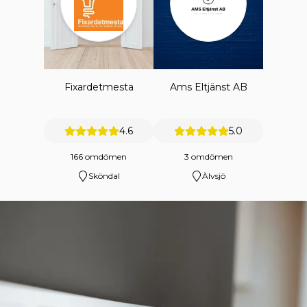
Fixardetmesta
Ams Eltjänst AB
4.6
5.0
166 omdömen
3 omdömen
Sköndal
Älvsjö