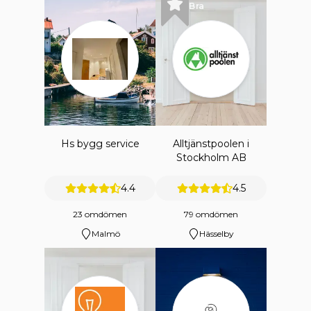
Bra
Hs bygg service
Alltjänstpoolen i
Stockholm AB
4.4
4.5
23 omdömen
79 omdömen
Malmö
Hässelby