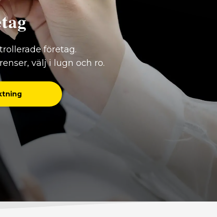
etag
ntrollerade företag.
nser, välj i lugn och ro.
ktning