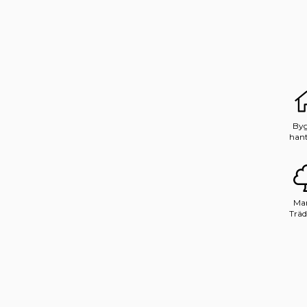
Byg
hant
Mar
Träd