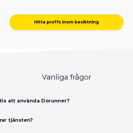
Hitta proffs inom besiktning
Vanliga frågor
atis att använda Dorunner?
rar tjänsten?