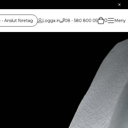
0
 Anslut företag
Logga in
08 - 580 800 05
Meny