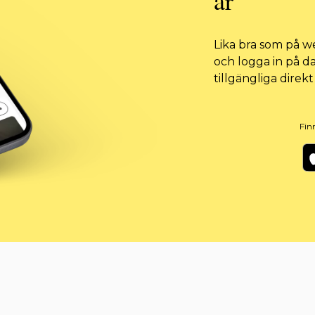
är
Lika bra som på w
och logga in på d
tillgängliga direkt
Fin
Ap