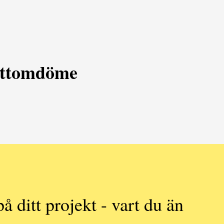
nittomdöme
på ditt projekt - vart du än