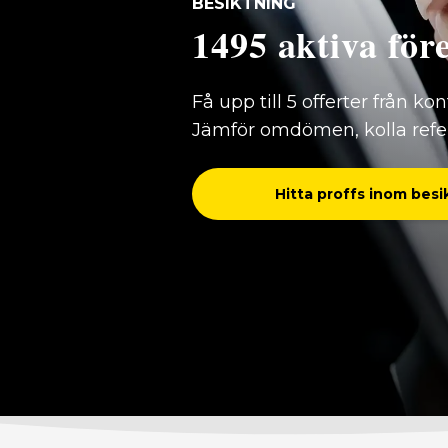
BESIKTNING
1495 aktiva för
Få upp till 5 offerter från ko
Jämför omdömen, kolla refere
Hitta proffs inom besi