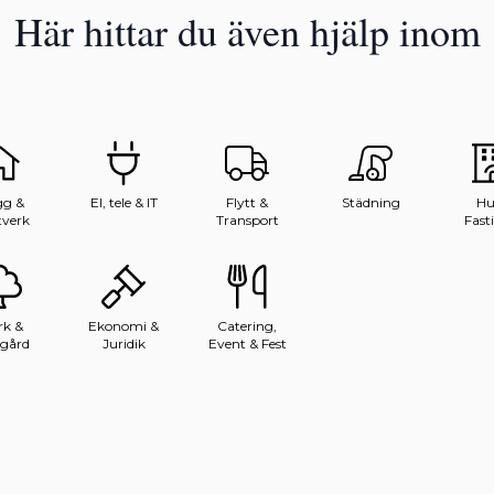
Här hittar du även
hjälp inom
g &
El, tele & IT
Flytt &
Städning
Hu
verk
Transport
Fast
k &
Ekonomi &
Catering,
gård
Juridik
Event & Fest