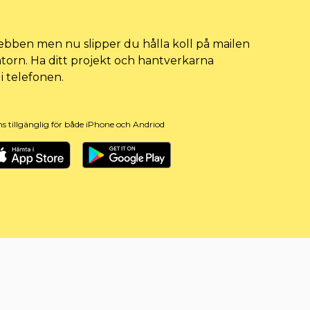
ebben men nu slipper du hålla koll på mailen
atorn. Ha ditt projekt och hantverkarna
 i telefonen.
ns tillgänglig för både iPhone och Andriod
p store
Google play store