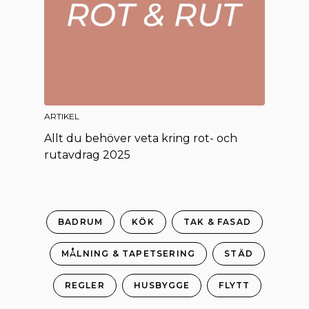
ARTIKEL
Allt du behöver veta kring rot- och
rutavdrag 2025
BADRUM
KÖK
TAK & FASAD
MÅLNING & TAPETSERING
STÄD
REGLER
HUSBYGGE
FLYTT