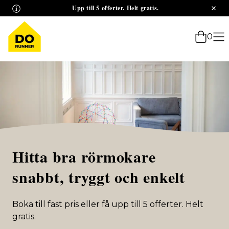
Upp till 5 offerter. Helt gratis.
0
hantverkare
målare
snickare
elektriker
rörmokare
Hitta bra
flyttfirmor
arkitekter
snabbt, tryggt och enkelt
golvläggare
Boka till fast pris eller få upp till 5 offerter. Helt
städfirmor
gratis.