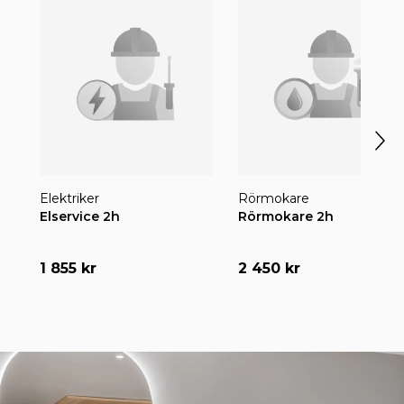
för 1 dag
IP i Sverige AB besvarade ett uppdrag
sedan
för 1 dag
Flyttfirma, Karlstad
sedan
för 1 dag
Våtrumsgolv, Genarp
sedan
Elektriker
Rörmokare
Elservice 2h
Rörmokare 2h
Malmö Bygg & Snickeri AB besvarade ett
för 1 dag
uppdrag
sedan
1 855 kr
2 450 kr
Elservice 2h
Rörmokare 2h
Markis & Trädgård I Västervik AB fick betyg
för 1 dag
sedan
Botkyrka villaservice och Måleri besvarade ett
för 1 dag