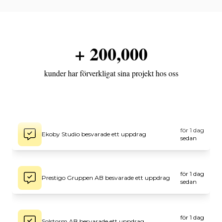
+ 200,000
för 2
Thorn Widell AB besvarade ett uppdrag
timmar
sedan
kunder har förverkligat sina projekt hos oss
för 1 dag
Ekoby Studio besvarade ett uppdrag
sedan
för 1 dag
Prestigo Gruppen AB besvarade ett uppdrag
sedan
för 1 dag
Solstorm AB besvarade ett uppdrag
sedan