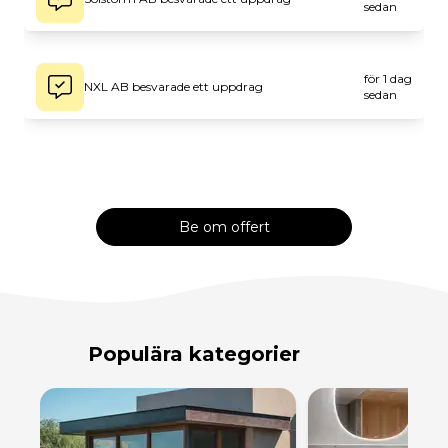
för 1 dag
NXL AB besvarade ett uppdrag
sedan
Golden Byggservice 24 AB besvarade ett
för 1 dag
uppdrag
sedan
JMT Flytt Transport Malmö besvarade ett
för 1 dag
uppdrag
sedan
Be om offert
för 1 dag
ProCraftBygg besvarade ett uppdrag
sedan
Populära kategorier
för 1 dag
Prestigo Gruppen AB besvarade ett uppdrag
sedan