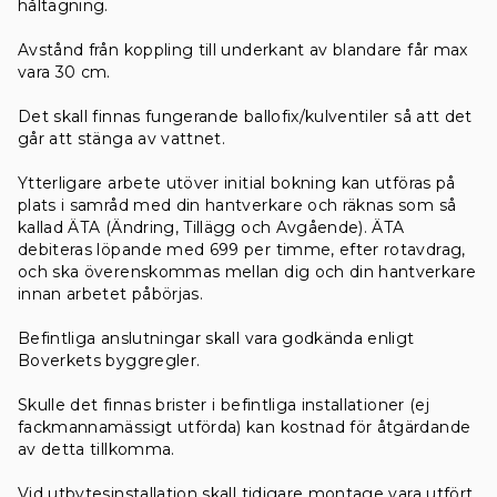
håltagning.
Avstånd från koppling till underkant av blandare får max
vara 30 cm.
Det skall finnas fungerande ballofix/kulventiler så att det
går att stänga av vattnet.
Ytterligare arbete utöver initial bokning kan utföras på
plats i samråd med din hantverkare och räknas som så
kallad ÄTA (Ändring, Tillägg och Avgående). ÄTA
debiteras löpande med 699 per timme, efter rotavdrag,
och ska överenskommas mellan dig och din hantverkare
innan arbetet påbörjas.
Befintliga anslutningar skall vara godkända enligt
Boverkets byggregler.
Skulle det finnas brister i befintliga installationer (ej
fackmannamässigt utförda) kan kostnad för åtgärdande
av detta tillkomma.
Vid utbytesinstallation skall tidigare montage vara utfört