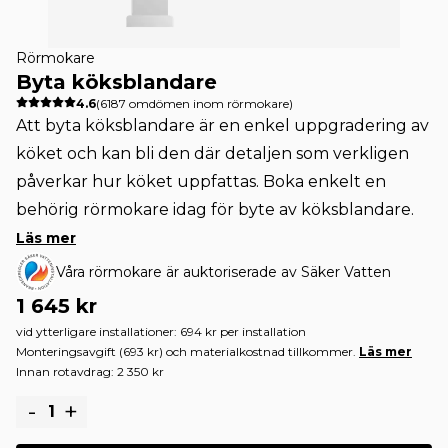
Rörmokare
Byta köksblandare
4.6
(6187 omdömen inom
rörmokare
)
Att byta köksblandare är en enkel uppgradering av
köket och kan bli den där detaljen som verkligen
påverkar hur köket uppfattas. Boka enkelt en
behörig rörmokare idag för byte av köksblandare.
Läs mer
Våra rörmokare är auktoriserade av Säker Vatten
1 645 kr
vid ytterligare installationer: 694 kr per installation
Monteringsavgift (693 kr) och materialkostnad tillkommer.
Läs mer
Innan rotavdrag: 2 350 kr
-
+
1