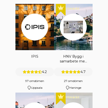
Utmärkt
IPIS
HNV Bygg i
samarbete med
HNV
ENTREPRENAD
4.2
4.7
AB
97 omdömen
27 omdömen
Uppsala
Haninge
Utmärkt