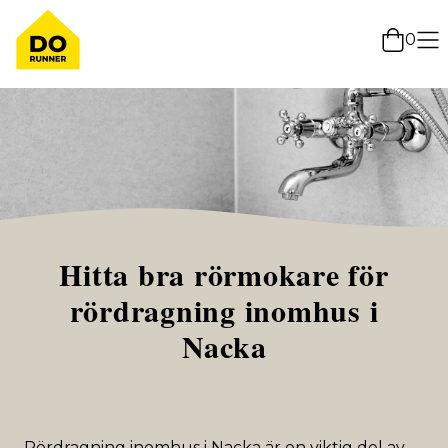
0
Hitta bra rörmokare för
rördragning inomhus i
Nacka
Rördragning inomhus i Nacka är en viktig del av