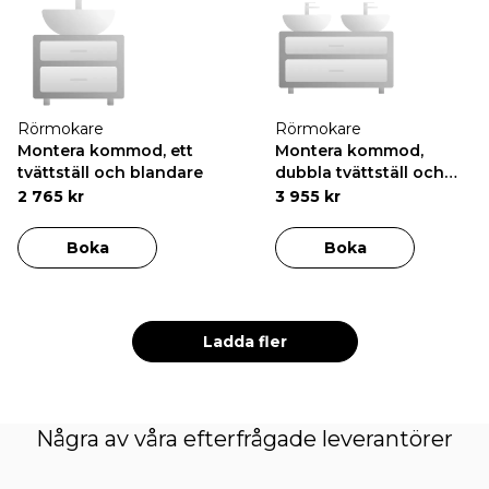
Rörmokare
Rörmokare
Montera kommod, ett
Montera kommod,
tvättställ och blandare
dubbla tvättställ och
blandare
2 765 kr
3 955 kr
Boka
Boka
Ladda fler
Några av våra efterfrågade leverantörer