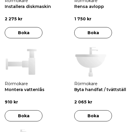
Rörmokare
Rörmokare
Installera diskmaskin
Rensa avlopp
2 275 kr
1 750 kr
Boka
Boka
Rörmokare
Rörmokare
Montera vattenlås
Byta handfat / tvättställ
910 kr
2 065 kr
Boka
Boka