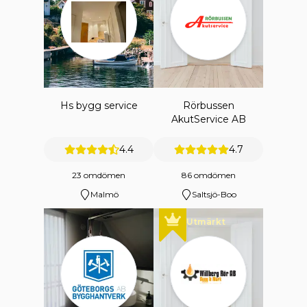
Hs bygg service
Rörbussen
AkutService AB
4.4
4.7
23 omdömen
86 omdömen
Malmö
Saltsjö-Boo
Utmärkt