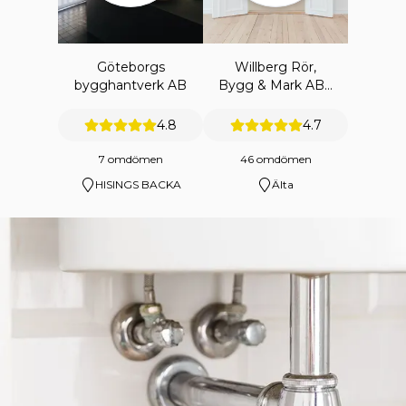
Göteborgs
Willberg Rör,
bygghantverk AB
Bygg & Mark AB -
Merenaaltos
Hemtjänst
4.8
4.7
7 omdömen
46 omdömen
HISINGS BACKA
Älta