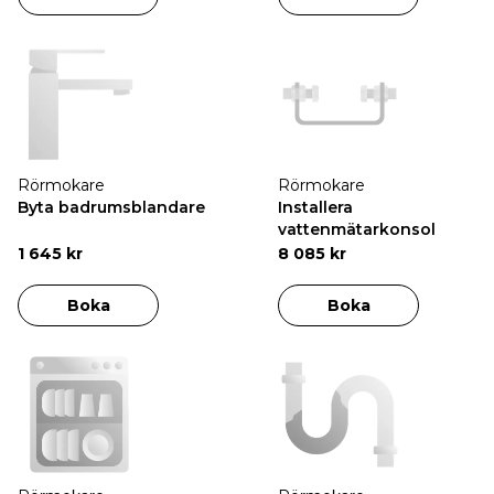
Rörmokare
Rörmokare
Byta badrumsblandare
Installera
vattenmätarkonsol
1 645 kr
8 085 kr
Boka
Boka