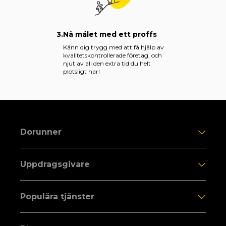
3.
Nå målet med ett proffs
Känn dig trygg med att få hjälp av
kvalitetskontrollerade företag, och
njut av all den extra tid du helt
plötsligt har!
Dorunner
Uppdragsgivare
Populära tjänster