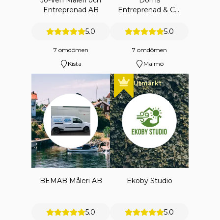
Jo-Ven Måleri och
Doms
Entreprenad AB
Entreprenad & Co.
Ab
5.0
5.0
7 omdömen
7 omdömen
Kista
Malmö
Utmärkt
BEMAB Måleri AB
Ekoby Studio
5.0
5.0