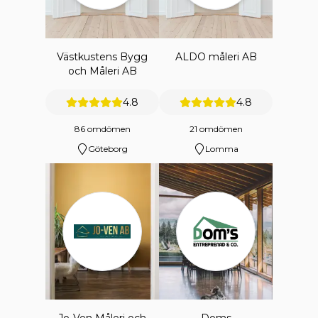
Västkustens Bygg
ALDO måleri AB
och Måleri AB
4.8
4.8
86 omdömen
21 omdömen
Göteborg
Lomma