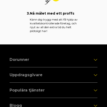
3.
Nå målet med ett proffs
Känn dig trygg med att få hjälp av
kvalitetskontrollerade företag, och
njut av all den extra tid du helt
plötsligt har!
Dorunner
Uppdragsgivare
Populära tjänster
Blogg