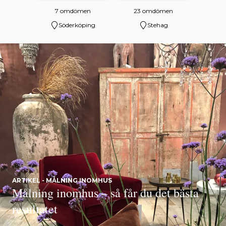
7 omdömen
23 omdömen
Söderköping
Stehag
ARTIKEL - MÅLNING INOMHUS
Målning inomhus – så får du det bästa
resultatet