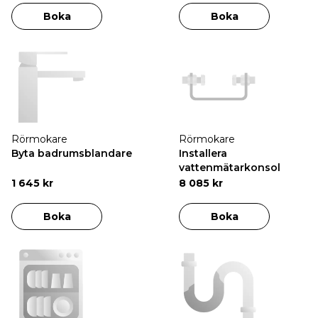
Boka
Boka
Rörmokare
Rörmokare
Byta badrumsblandare
Installera
vattenmätarkonsol
1 645 kr
8 085 kr
Boka
Boka