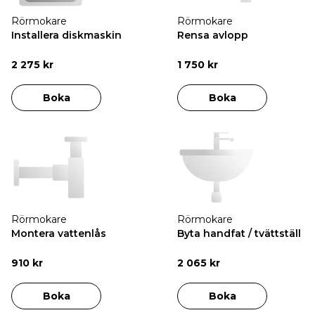
Rörmokare
Rörmokare
Installera diskmaskin
Rensa avlopp
2 275 kr
1 750 kr
Boka
Boka
Rörmokare
Rörmokare
Montera vattenlås
Byta handfat / tvättställ
910 kr
2 065 kr
Boka
Boka