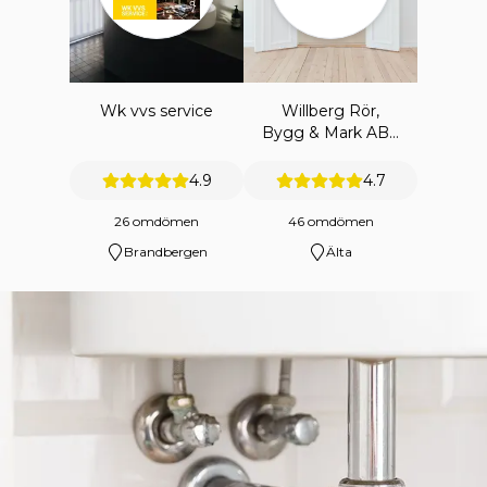
Wk vvs service
Willberg Rör,
Bygg & Mark AB -
Merenaaltos
Hemtjänst
4.9
4.7
26 omdömen
46 omdömen
Brandbergen
Älta