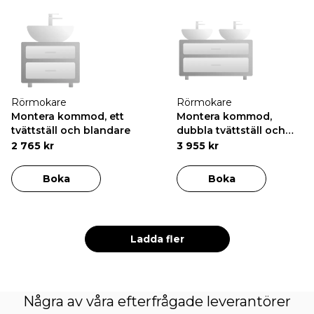
Rörmokare
Rörmokare
Montera kommod, ett
Montera kommod,
tvättställ och blandare
dubbla tvättställ och
blandare
2 765 kr
3 955 kr
Boka
Boka
Ladda fler
Några av våra efterfrågade leverantörer