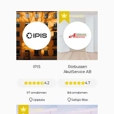
Utmärkt
IPIS
Rörbussen
AkutService AB
4.2
4.7
97 omdömen
86 omdömen
Uppsala
Saltsjö-Boo
Utmärkt