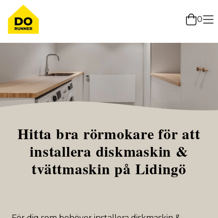
0
Hitta bra rörmokare för att
installera diskmaskin &
tvättmaskin på Lidingö
För dig som behöver installera diskmaskin &