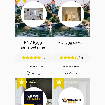
HNV Bygg i
Hs bygg service
samarbete med
HNV
ENTREPRENAD
4.7
4.4
AB
27 omdömen
23 omdömen
Haninge
Malmö
Utmärkt
Utmärkt