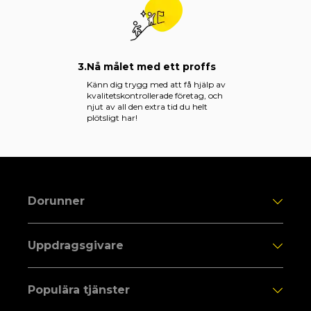
3.
Nå målet med ett proffs
Känn dig trygg med att få hjälp av
kvalitetskontrollerade företag, och
njut av all den extra tid du helt
plötsligt har!
Dorunner
Uppdragsgivare
Populära tjänster