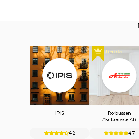
Utmärkt
IPIS
Rörbussen
AkutService AB
4.2
4.7