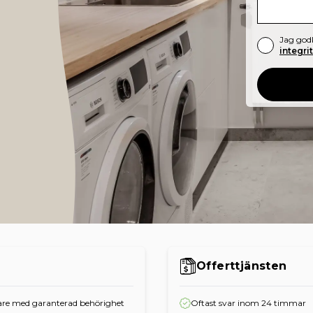
Jag god
integri
Offerttjänsten
re med garanterad behörighet
Oftast svar inom 24 timmar