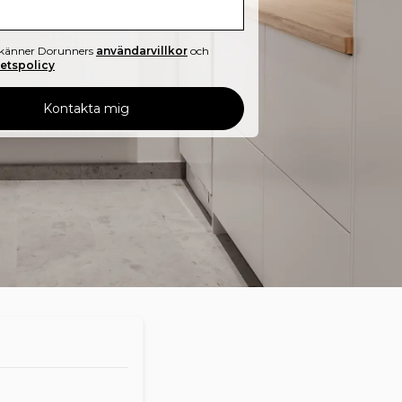
känner Dorunners
användarvillkor
och
tetspolicy
Kontakta mig