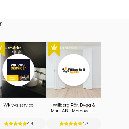
r
Utmärkt
Utmärkt
Wk vvs service
Willberg Rör, Bygg &
Mark AB - Merenaaltos
Hemtjänst
4.9
4.7