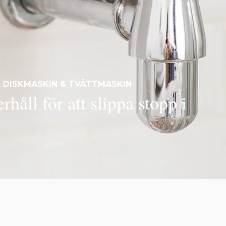
A DISKMASKIN & TVÄTTMASKIN
rhåll för att slippa stopp i