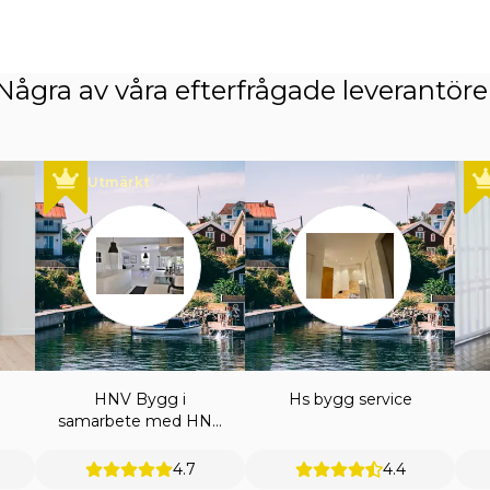
Några av våra efterfrågade leverantöre
Utmärkt
HNV Bygg i
Hs bygg service
samarbete med HNV
ENTREPRENAD AB
4.7
4.4