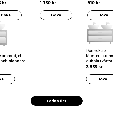
5 kr
1 750 kr
910 kr
Boka
Boka
Boka
re
Rörmokare
kommod, ett
Montera kom
l och blandare
dubbla tvättst
blandare
3 955 kr
ka
Boka
Ladda fler