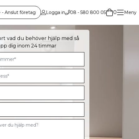
0
 Anslut företag
Logga in
08 - 580 800 05
Meny
ort vad du behöver hjälp med så
 upp dig inom 24 timmar