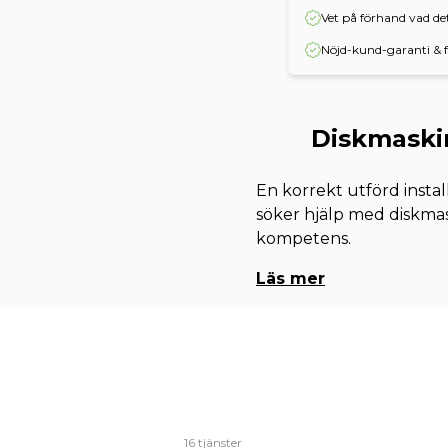
Vet på förhand vad d
Nöjd-kund-garanti & f
Diskmaskin
En korrekt utförd instal
söker hjälp med diskmas
kompetens.
Läs mer
16 tjänster