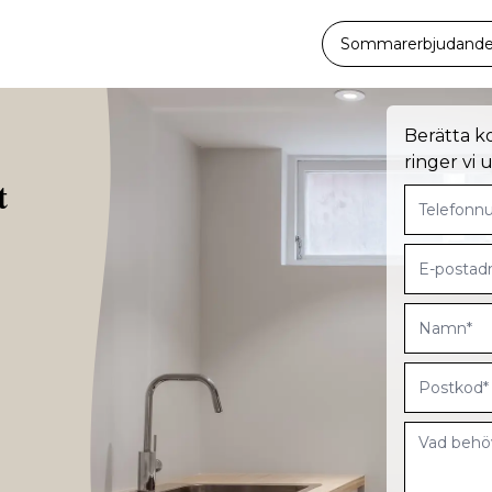
Sommarerbjudande -
Berätta k
ringer vi
t
g