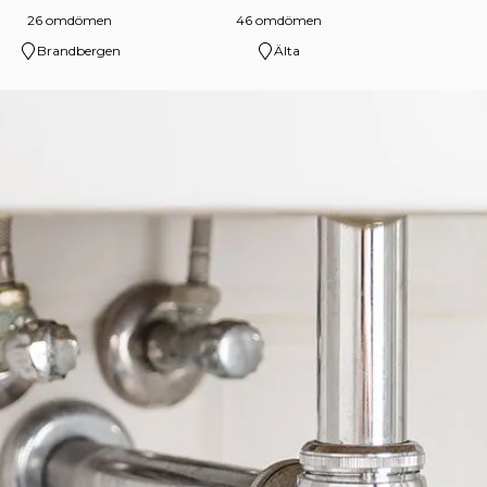
26 omdömen
46 omdömen
Brandbergen
Älta