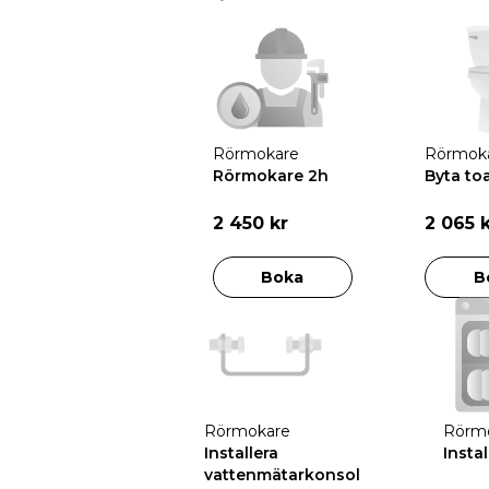
Rörmokare
Rörmok
Rörmokare 2h
Byta toa
2 450 kr
2 065 
Boka
B
Rörmokare
Rörm
Installera
Insta
vattenmätarkonsol