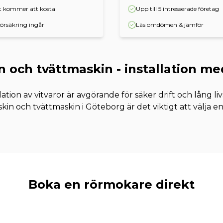
et kommer att kosta
Upp till 5 intresserade företag
örsäkring ingår
Läs omdömen & jämför
 och tvättmaskin - installation me
lation av vitvaror är avgörande för säker drift och lång li
kin och tvättmaskin i Göteborg är det viktigt att välja 
Boka en rörmokare direkt