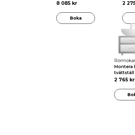
8 085 kr
2 27
Boka
Rörmoka
Montera 
tvättstäl
2 765 kr
Bo