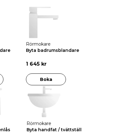
Rörmokare
dare
Byta badrumsblandare
1 645 kr
Boka
Rörmokare
enlås
Byta handfat / tvättställ