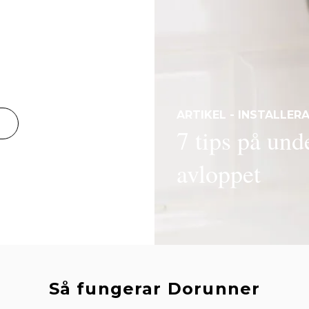
ARTIKEL - INSTALLER
7 tips på unde
avloppet
Så fungerar Dorunner