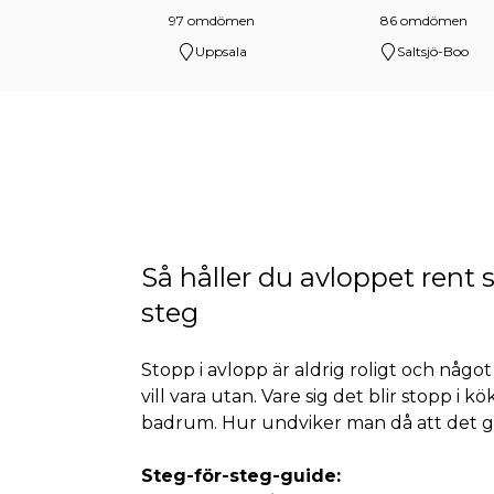
97 omdömen
86 omdömen
Uppsala
Saltsjö-Boo
Så håller du avloppet rent s
steg
Stopp i avlopp är aldrig roligt och någ
vill vara utan. Vare sig det blir stopp i kök
badrum. Hur undviker man då att det gå
Steg-för-steg-guide: