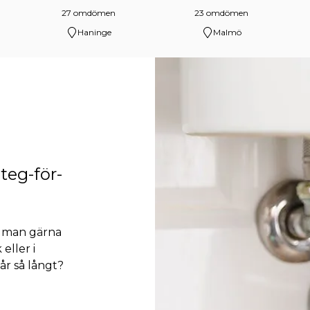
27 omdömen
23 omdömen
Haninge
Malmö
teg-för-
ot man gärna
 eller i
r så långt?