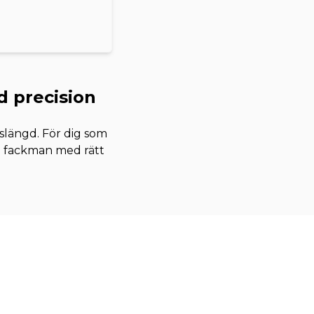
d precision
vslängd. För dig som
en fackman med rätt