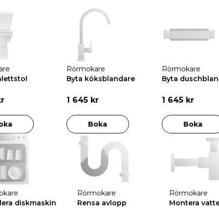
are
Rörmokare
Rörmokare
lettstol
Byta köksblandare
Byta duschblan
kr
1 645 kr
1 645 kr
oka
Boka
Boka
okare
Rörmokare
Rörmokare
llera diskmaskin
Rensa avlopp
Montera vatt