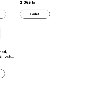
2 065 kr
Boka
mod,
äll och