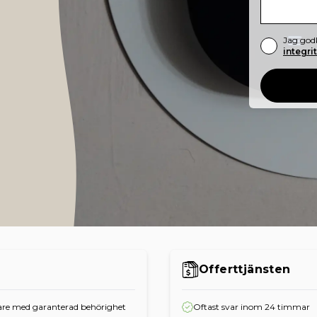
Jag god
integri
Offerttjänsten
re med garanterad behörighet
Oftast svar inom 24 timmar