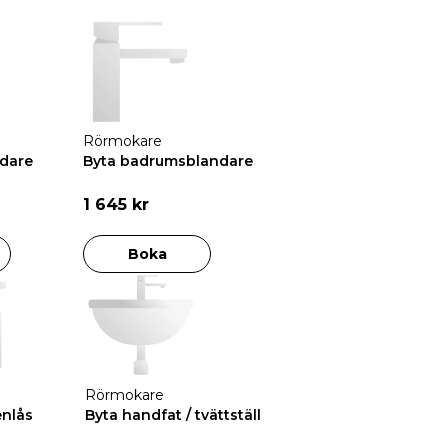
Rörmokare
dare
Byta badrumsblandare
1 645 kr
Boka
Rörmokare
enlås
Byta handfat / tvättställ