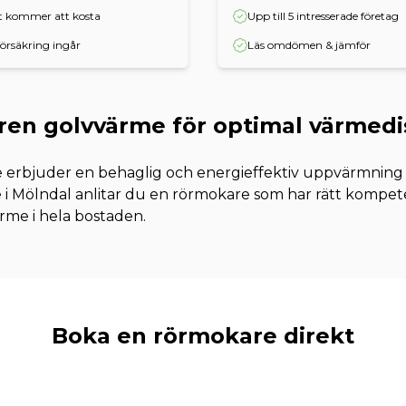
et kommer att kosta
Upp till 5 intresserade företag
örsäkring ingår
Läs omdömen & jämför
en golvvärme för optimal värmedi
erbjuder en behaglig och energieffektiv uppvärmning a
 Mölndal anlitar du en rörmokare som har rätt kompetens
rme i hela bostaden.
Boka en rörmokare direkt