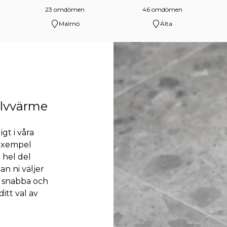
23 omdömen
46 omdömen
Malmö
Älta
olvvärme
igt i våra
 exempel
 hel del
an ni väljer
em snabba och
ditt val av