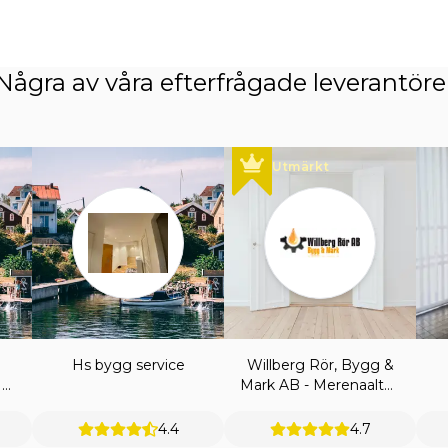
Några av våra efterfrågade leverantöre
Utmärkt
Hs bygg service
Willberg Rör, Bygg &
NV
Mark AB - Merenaaltos
B
Hemtjänst
4.4
4.7