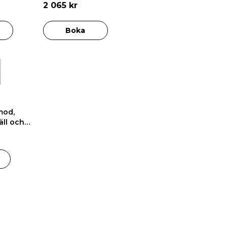
2 065 kr
Boka
mod,
äll och