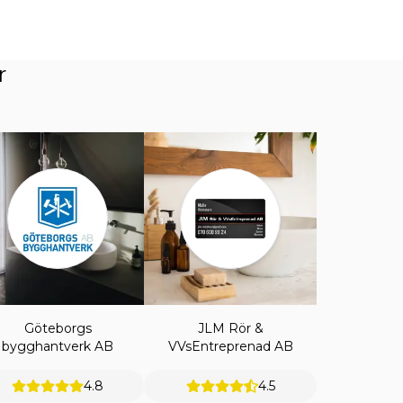
r
Göteborgs
JLM Rör &
bygghantverk AB
VVsEntreprenad AB
4.8
4.5