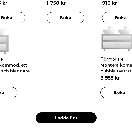
5 kr
1 750 kr
910 kr
Boka
Boka
Boka
re
Rörmokare
kommod, ett
Montera kom
l och blandare
dubbla tvättst
blandare
3 955 kr
ka
Boka
Ladda fler