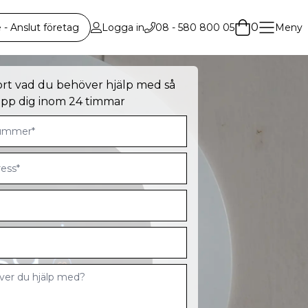
0
 Anslut företag
Logga in
08 - 580 800 05
Meny
ort vad du behöver hjälp med så
 upp dig inom 24 timmar