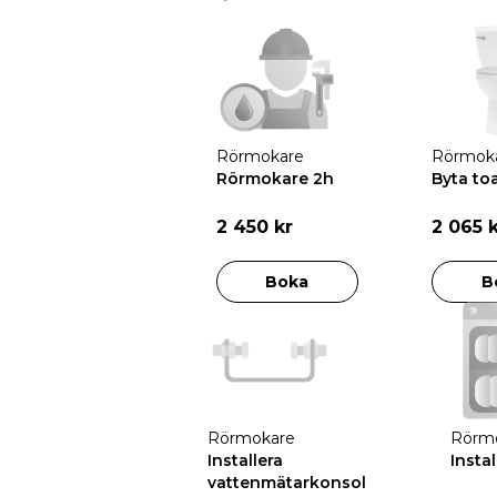
Rörmokare
Rörmok
Rörmokare 2h
Byta toa
2 450 kr
2 065 
Boka
B
Rörmokare
Rörm
Installera
Insta
vattenmätarkonsol