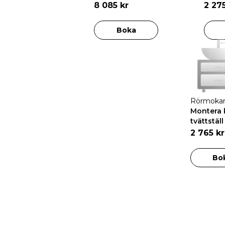
8 085 kr
2 27
Boka
Rörmoka
Montera 
tvättstäl
2 765 kr
Bo