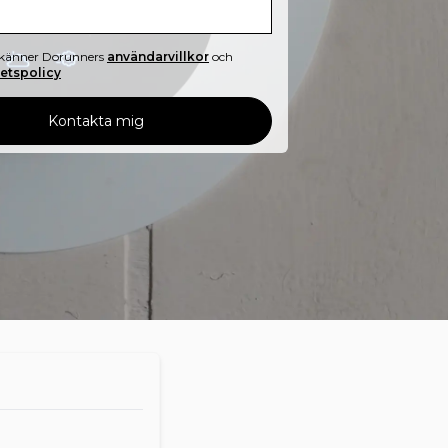
känner Dorunners
användarvillkor
och
tetspolicy
Kontakta mig