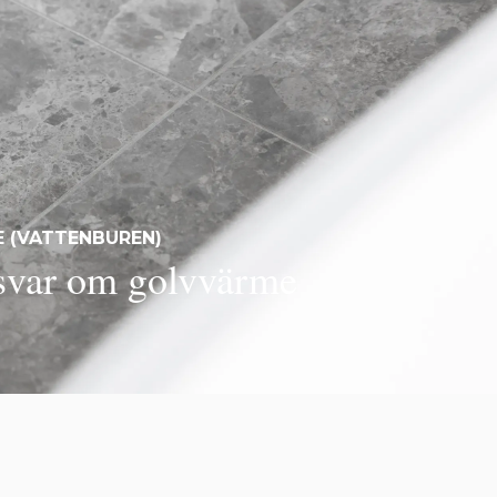
E (VATTENBUREN)
 svar om golvvärme