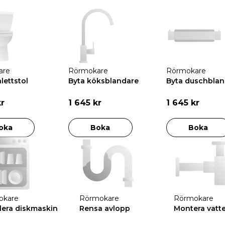
are
Rörmokare
Rörmokare
lettstol
Byta köksblandare
Byta duschblan
kr
1 645 kr
1 645 kr
oka
Boka
Boka
okare
Rörmokare
Rörmokare
llera diskmaskin
Rensa avlopp
Montera vatt