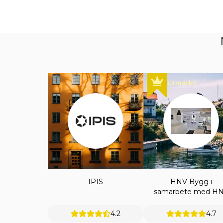
Utmärkt
IPIS
HNV Bygg i
samarbete med H
ENTREPRENAD A
4.2
4.7