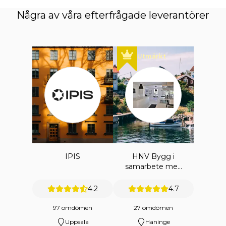
Några av våra efterfrågade leverantörer
Utmärkt
IPIS
HNV Bygg i
samarbete med
HNV
ENTREPRENAD
4.2
4.7
AB
97 omdömen
27 omdömen
Uppsala
Haninge