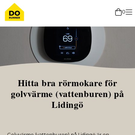
0
Hitta bra rörmokare för
golvvärme (vattenburen) på
Lidingö
Golvvärme (vattenburen) på Lidingö är en