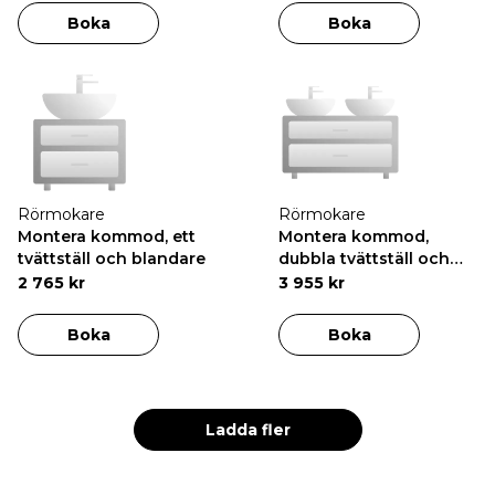
Boka
Boka
Rörmokare
Rörmokare
Montera kommod, ett
Montera kommod,
tvättställ och blandare
dubbla tvättställ och
blandare
2 765 kr
3 955 kr
Boka
Boka
Ladda fler