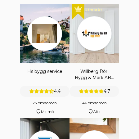
Utmärkt
Hs bygg service
Willberg Rör,
Bygg & Mark AB -
Merenaaltos
Hemtjänst
4.4
4.7
23 omdömen
46 omdömen
Malmö
Älta