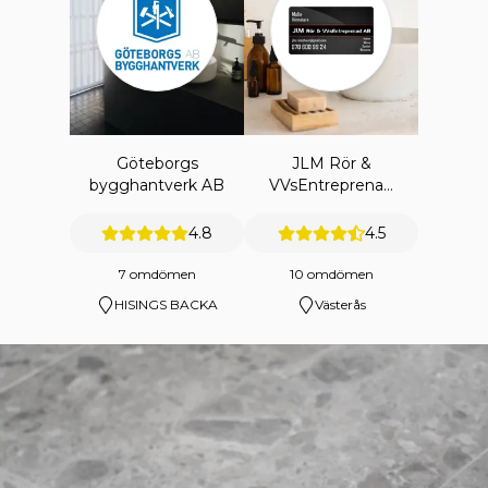
Göteborgs
JLM Rör &
bygghantverk AB
VVsEntreprenad
AB
4.8
4.5
7 omdömen
10 omdömen
HISINGS BACKA
Västerås