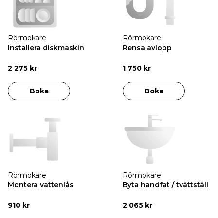
Rörmokare
Rörmokare
Installera diskmaskin
Rensa avlopp
2 275 kr
1 750 kr
Boka
Boka
Rörmokare
Rörmokare
Montera vattenlås
Byta handfat / tvättställ
910 kr
2 065 kr