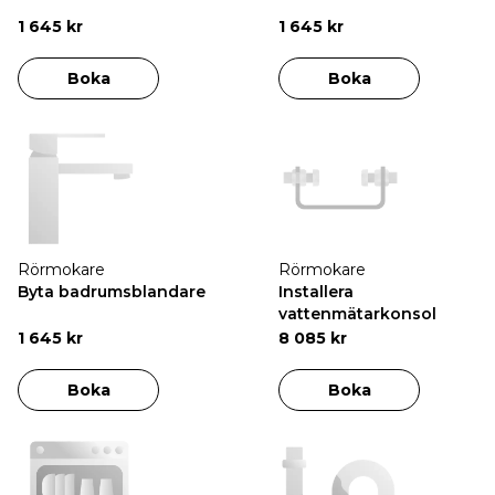
1 645 kr
1 645 kr
Boka
Boka
Rörmokare
Rörmokare
Byta badrumsblandare
Installera
vattenmätarkonsol
1 645 kr
8 085 kr
Boka
Boka