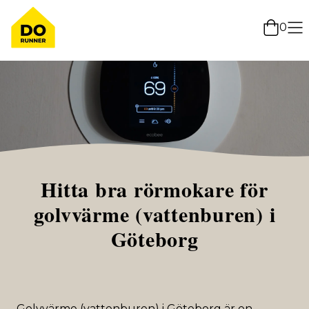
0
Hitta bra rörmokare för
golvvärme (vattenburen) i
Göteborg
Golvvärme (vattenburen) i Göteborg är en