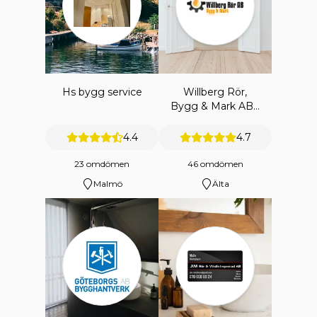
Hs bygg service
Willberg Rör,
Bygg & Mark AB -
Merenaaltos
Hemtjänst
4.4
4.7
23 omdömen
46 omdömen
Malmö
Älta