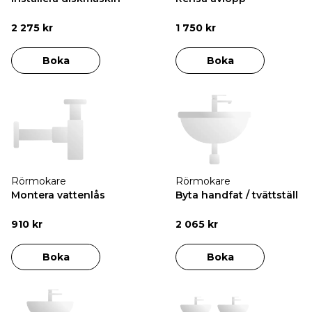
2 275 kr
1 750 kr
Boka
Boka
Rörmokare
Rörmokare
Montera vattenlås
Byta handfat / tvättställ
910 kr
2 065 kr
Boka
Boka