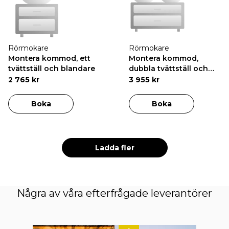
Rörmokare
Rörmokare
Montera kommod, ett
Montera kommod,
tvättställ och blandare
dubbla tvättställ och
blandare
2 765 kr
3 955 kr
Boka
Boka
Ladda fler
Några av våra efterfrågade leverantörer