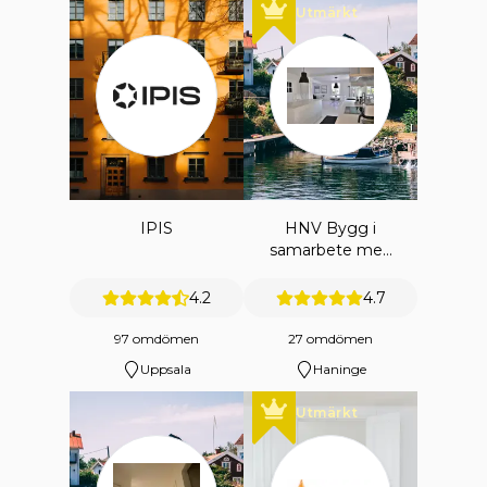
Utmärkt
IPIS
HNV Bygg i
samarbete med
HNV
ENTREPRENAD
4.2
4.7
AB
97 omdömen
27 omdömen
Uppsala
Haninge
Utmärkt