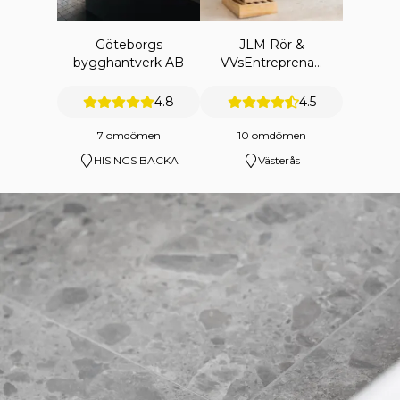
Göteborgs
JLM Rör &
bygghantverk AB
VVsEntreprenad
AB
4.8
4.5
7 omdömen
10 omdömen
HISINGS BACKA
Västerås