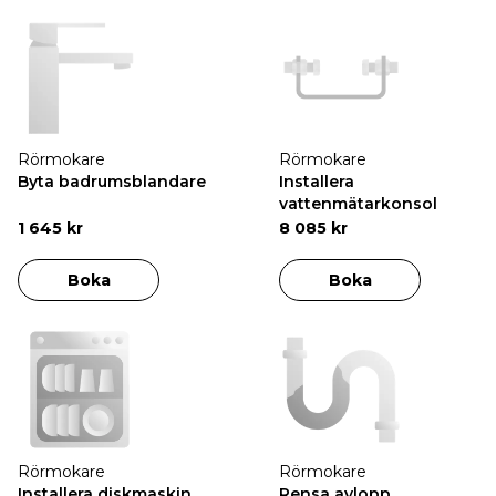
Rörmokare
Rörmokare
Byta badrumsblandare
Installera
vattenmätarkonsol
1 645 kr
8 085 kr
Boka
Boka
Rörmokare
Rörmokare
Installera diskmaskin
Rensa avlopp