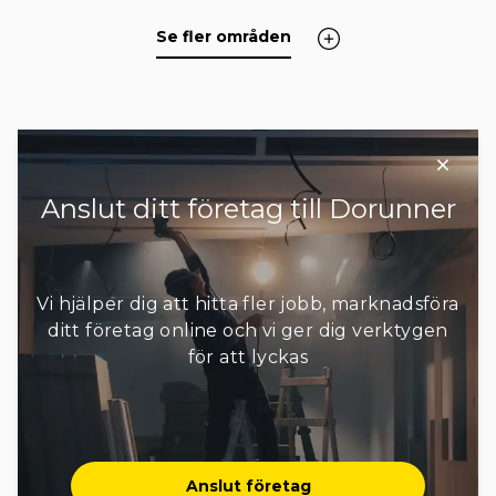
Lidingö
Ludvika
Nacka
Norrtälje
Se fler områden
Nykvarn
Nynäshamn
Salem
Sigtuna
Smedjebacken
Sollentuna
Solna
Stockholm
Sundbyberg
+ 10 områden
Anslut ditt företag till Dorunner
Vi hjälper dig att hitta fler jobb, marknadsföra
ditt företag online och vi ger dig verktygen
för att lyckas
Anslut företag