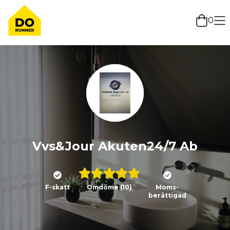
0
Vvs&Jour Akuten24/7 Ab
F-skatt
Omdöme
(10)
Moms-
berättigad