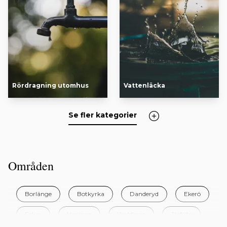
Rördragning utomhus
Vattenläcka
Se fler kategorier
Områden
Borlänge
Botkyrka
Danderyd
Ekerö
Falun
Haninge
Huddinge
Järfälla