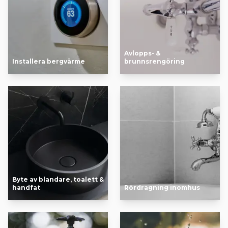
Avlopps- &
Installera bergvärme
brunnsrengöring
Byte av blandare, toalett &
handfat
Rördragning inomhus