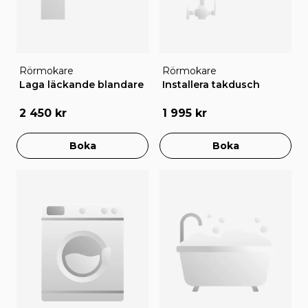
Rörmokare
Rörmokare
Laga läckande blandare
Installera takdusch
2 450 kr
1 995 kr
Boka
Boka