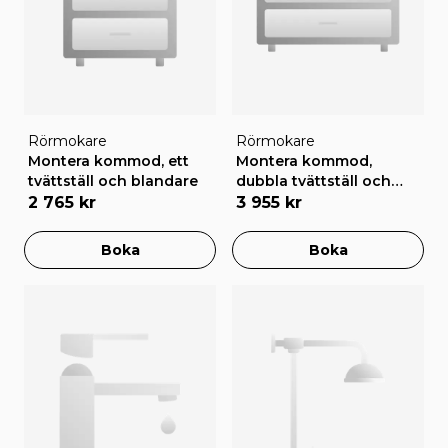
Rörmokare
Rörmokare
Montera kommod, ett
Montera kommod,
tvättställ och blandare
dubbla tvättställ och
blandare
2 765 kr
3 955 kr
Boka
Boka