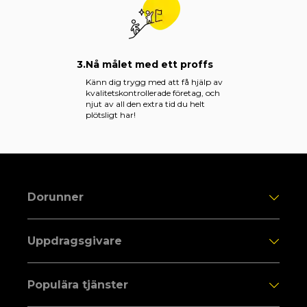
3.
Nå målet med ett proffs
Känn dig trygg med att få hjälp av
kvalitetskontrollerade företag, och
njut av all den extra tid du helt
plötsligt har!
Dorunner
Uppdragsgivare
Populära tjänster