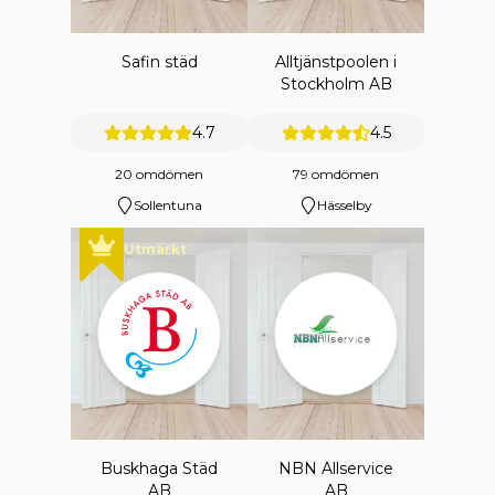
Safin städ
Alltjänstpoolen i
Stockholm AB
4.7
4.5
20 omdömen
79 omdömen
Sollentuna
Hässelby
Utmärkt
Buskhaga Städ
NBN Allservice
AB
AB