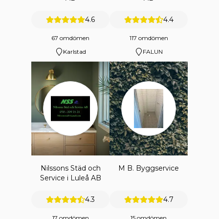
4.6
4.4
67 omdömen
117 omdömen
Karlstad
FALUN
Nilssons Städ och
M B. Byggservice
Service i Luleå AB
4.3
4.7
17 omdömen
15 omdömen