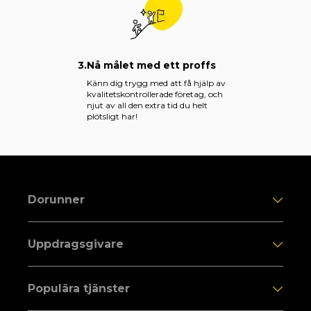
3.
Nå målet med ett proffs
Känn dig trygg med att få hjälp av
kvalitetskontrollerade företag, och
njut av all den extra tid du helt
plötsligt har!
Dorunner
Uppdragsgivare
Populära tjänster