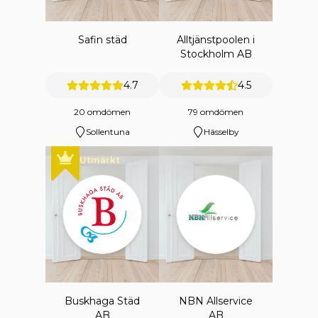
Safin städ
Alltjänstpoolen i
Stockholm AB
4.7
4.5
20 omdömen
79 omdömen
Sollentuna
Hässelby
Utmärkt
Buskhaga Städ
NBN Allservice
AB
AB