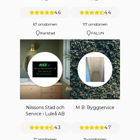
4.6
4.4
67 omdömen
117 omdömen
Karlstad
FALUN
Nilssons Städ och
M B. Byggservice
Service i Luleå AB
4.3
4.7
17 omdömen
15 omdömen