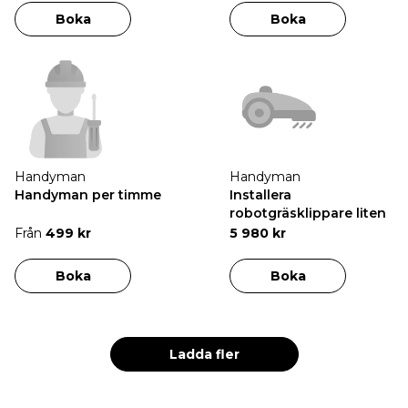
Boka
Boka
Handyman
Handyman
Handyman per timme
Installera
robotgräsklippare liten
Från
499 kr
5 980 kr
Boka
Boka
Ladda fler