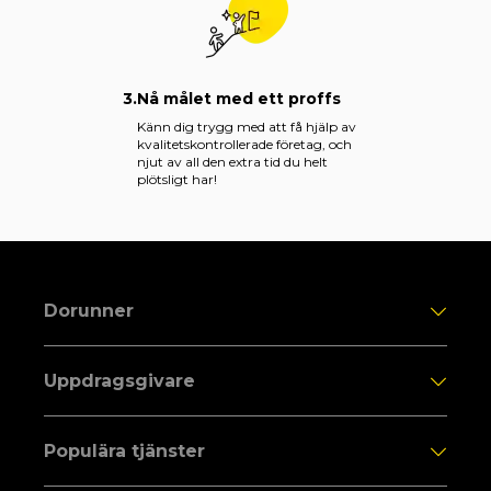
3.
Nå målet med ett proffs
Känn dig trygg med att få hjälp av
kvalitetskontrollerade företag, och
njut av all den extra tid du helt
plötsligt har!
Dorunner
Uppdragsgivare
Populära tjänster