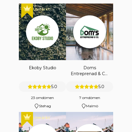
Utmärkt
Ekoby Studio
Doms
Entreprenad & Co.
Ab
5.0
5.0
23 omdömen
7 omdömen
Stehag
Malmö
Utmärkt