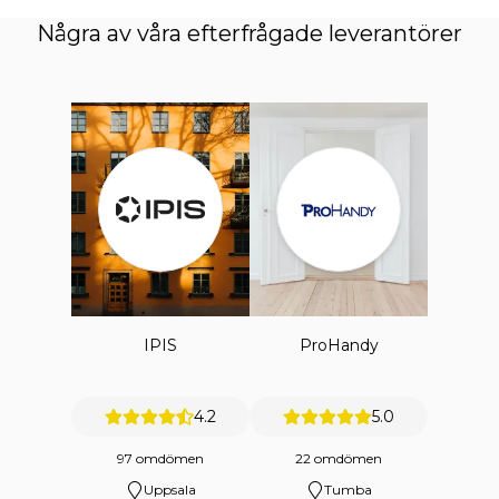
Några av våra efterfrågade leverantörer
IPIS
ProHandy
4.2
5.0
97 omdömen
22 omdömen
Uppsala
Tumba