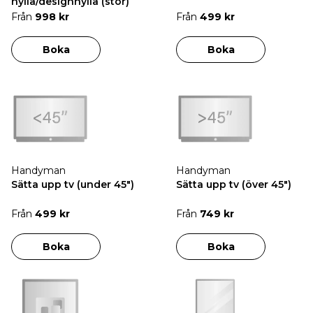
hylla/designhylla (stor)
Från
998 kr
Från
499 kr
Boka
Boka
Handyman
Handyman
Sätta upp tv (under 45")
Sätta upp tv (över 45")
Från
499 kr
Från
749 kr
Boka
Boka