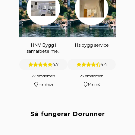
HNV Bygg i
Hs bygg service
samarbete med
HNV
ENTREPRENAD
4.7
4.4
AB
27 omdömen
23 omdömen
Haninge
Malmö
Så fungerar Dorunner