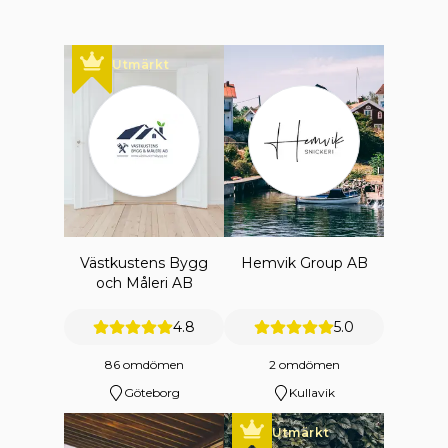
Utmärkt
Västkustens Bygg
Hemvik Group AB
och Måleri AB
4.8
5.0
86 omdömen
2 omdömen
Göteborg
Kullavik
Utmärkt