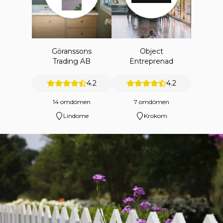
Göranssons
Object
Trading AB
Entreprenad
4.2
4.2
14 omdömen
7 omdömen
Lindome
Krokom