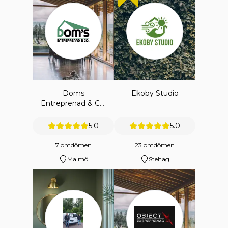
Doms
Ekoby Studio
Entreprenad & Co.
Ab
5.0
5.0
7 omdömen
23 omdömen
Malmö
Stehag