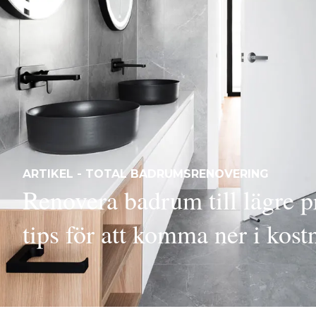
ARTIKEL - TOTAL BADRUMSRENOVERING
Renovera badrum till lägre p
tips för att komma ner i kost