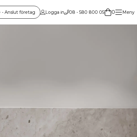
0
 Anslut företag
Logga in
08 - 580 800 05
Meny