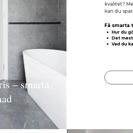
kvalitet? Me
kan du spar
Få smarta t
Hur du gö
Det mesta
Vad du ka
ris – smarta
nad