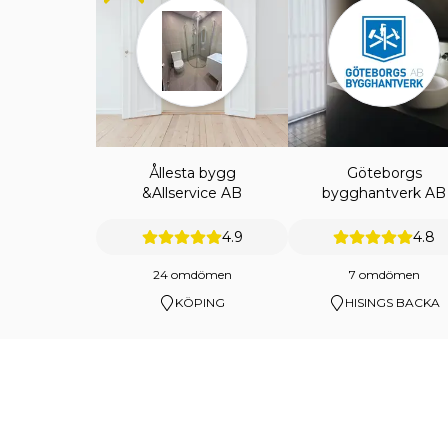
Ållesta bygg
Göteborgs
&Allservice AB
bygghantverk AB
4.9
4.8
24 omdömen
7 omdömen
KÖPING
HISINGS BACKA