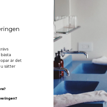
eringen
krävs
 bästa
ropar är det
du sätter
bra?
veringen?