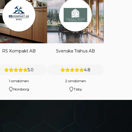
RS Kompakt AB
Svenska Trähus AB
5.0
4.8
1 omdömen
2 omdömen
Norsborg
Täby