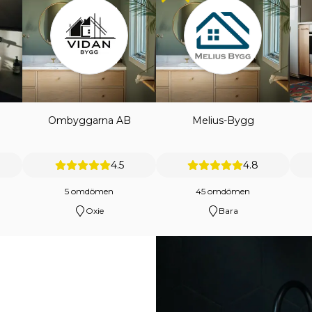
Ombyggarna AB
Melius-Bygg
4.5
4.8
5 omdömen
45 omdömen
Oxie
Bara