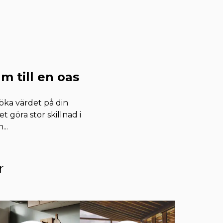
m till en oas
öka värdet på din
 göra stor skillnad i
n
...
r