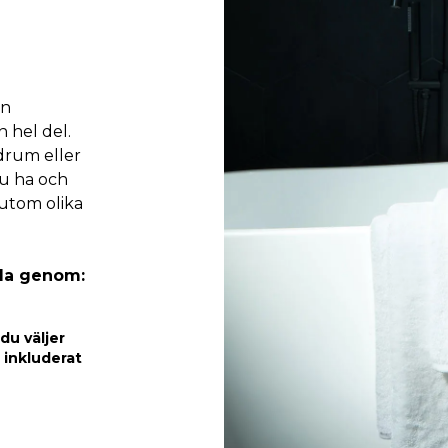
en
 hel del.
drum eller
du ha och
sutom olika
nda genom:
du väljer
 inkluderat