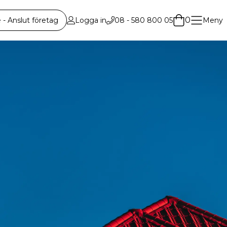
0
 Anslut företag
Logga in
08 - 580 800 05
Meny