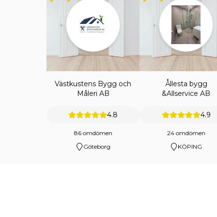
Västkustens Bygg och
Ållesta bygg
Måleri AB
&Allservice AB
4.8
4.9
86 omdömen
24 omdömen
Göteborg
KÖPING