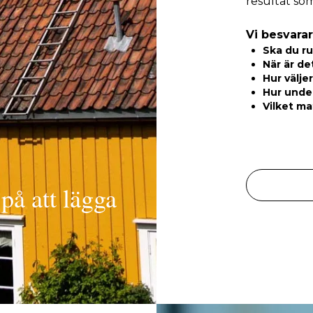
resultat som
Vi besvarar
Ska du ru
När är de
Hur välje
Hur under
Vilket ma
 på att lägga