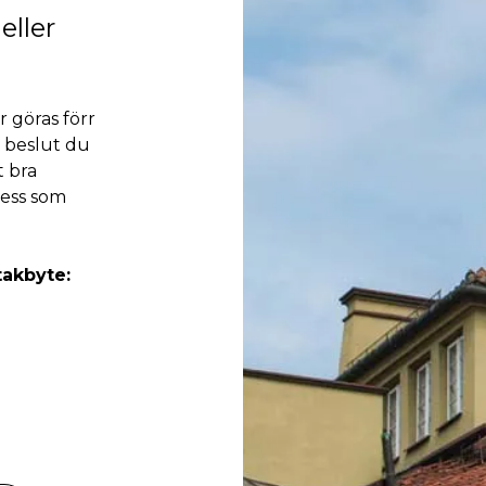
eller
 göras förr
a beslut du
t bra
cess som
takbyte: