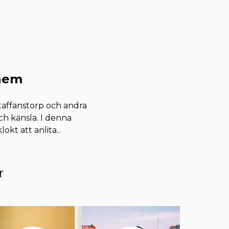
 hem
Staffanstorp och andra
h känsla. I denna
lokt att anlita
...
r