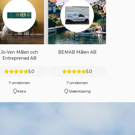
Jo-Ven Måleri och
BEMAB Måleri AB
Entreprenad AB
5.0
5.0
7 omdömen
7 omdömen
Kista
Söderköping