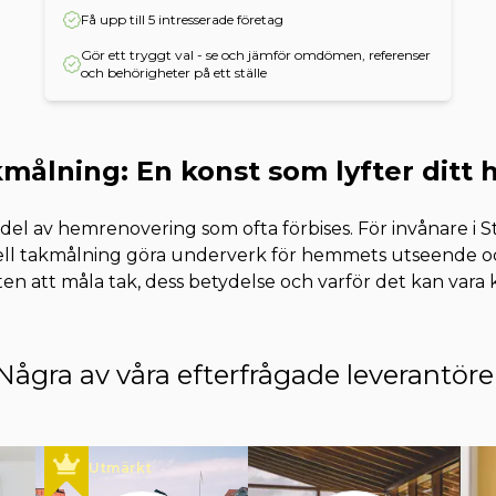
Få upp till 5 intresserade företag
Gör ett tryggt val - se och jämför omdömen, referenser
och behörigheter på ett ställe
målning: En konst som lyfter ditt
 del av hemrenovering som ofta förbises. För invånare i 
nell takmålning göra underverk för hemmets utseende oc
ten att måla tak, dess betydelse och varför det kan vara k
Några av våra efterfrågade leverantöre
Utmärkt