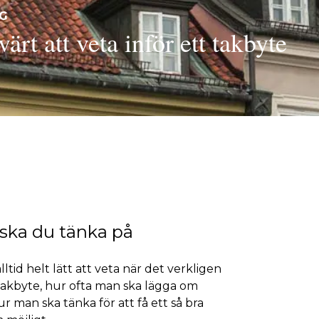
NG
ärt att veta inför ett takbyte
 ska du tänka på
alltid helt lätt att veta när det verkligen
 takbyte, hur ofta man ska lägga om
r man ska tänka för att få ett så bra