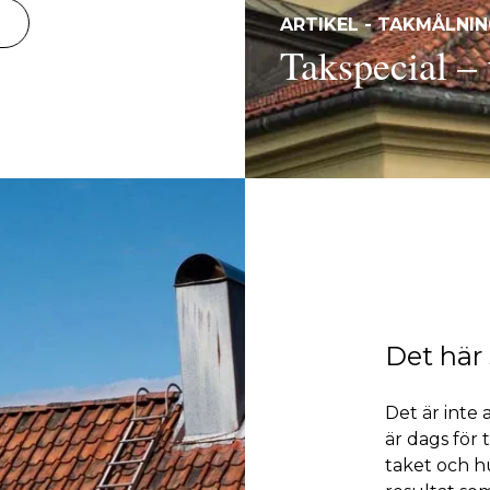
ARTIKEL - TAKMÅLNI
Takspecial – v
Det här
Det är inte 
är dags för
taket och hu