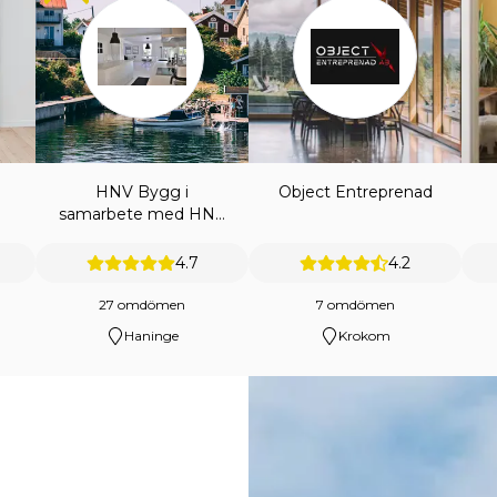
HNV Bygg i
Object Entreprenad
samarbete med HNV
ENTREPRENAD AB
4.7
4.2
27 omdömen
7 omdömen
Haninge
Krokom