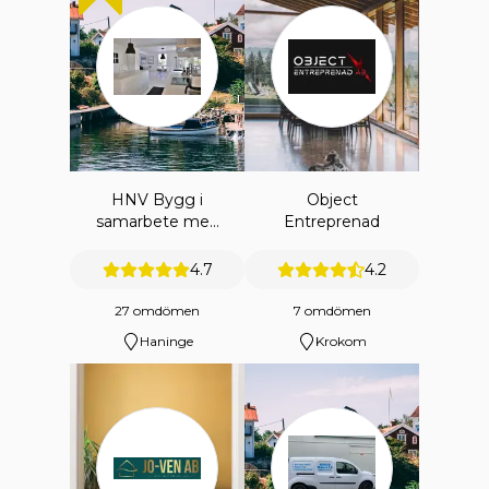
HNV Bygg i
Object
samarbete med
Entreprenad
HNV
ENTREPRENAD
4.7
4.2
AB
27 omdömen
7 omdömen
Haninge
Krokom