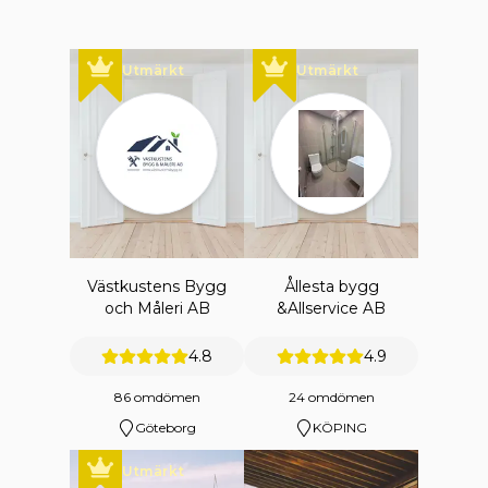
Utmärkt
Utmärkt
Västkustens Bygg
Ållesta bygg
och Måleri AB
&Allservice AB
4.8
4.9
86 omdömen
24 omdömen
Göteborg
KÖPING
Utmärkt