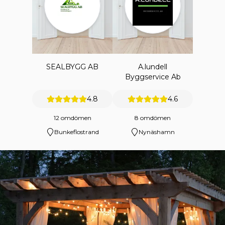
SEALBYGG AB
A.lundell
Byggservice Ab
4.8
4.6
12 omdömen
8 omdömen
Bunkeflostrand
Nynäshamn