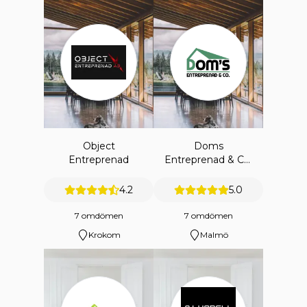
Object
Doms
Entreprenad
Entreprenad & Co.
Ab
4.2
5.0
7 omdömen
7 omdömen
Krokom
Malmö