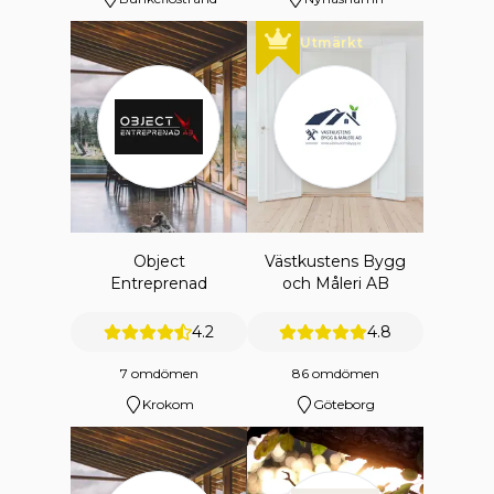
Utmärkt
Object
Västkustens Bygg
Entreprenad
och Måleri AB
4.2
4.8
7 omdömen
86 omdömen
Krokom
Göteborg