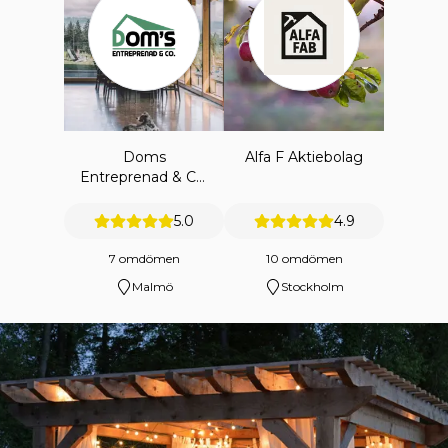
Doms
Alfa F Aktiebolag
Entreprenad & Co.
Ab
5.0
4.9
7 omdömen
10 omdömen
Malmö
Stockholm