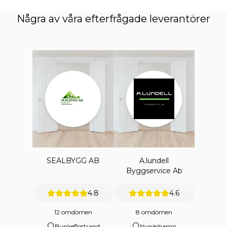
Några av våra efterfrågade leverantörer
SEALBYGG AB
A.lundell
Byggservice Ab
4.8
4.6
12 omdömen
8 omdömen
Bunkeflostrand
Nynäshamn