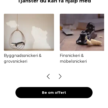
Tjänster du kan få hjälp med
Byggnadssnickeri &
Finsnickeri &
grovsnickeri
möbelsnickeri
Be om offert