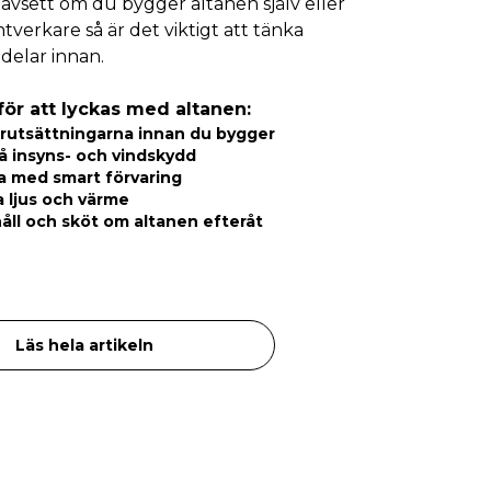
Oavsett om du bygger altanen själv eller
ntverkare så är det viktigt att tänka
delar innan.
 för att lyckas med altanen:
förutsättningarna innan du bygger
å insyns- och vindskydd
a med smart förvaring
a ljus och värme
åll och sköt om altanen efteråt
Läs hela artikeln