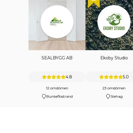
SEALBYGG AB
Ekoby Studio
4.8
5.0
12 omdömen
23 omdömen
Bunkeflostrand
Stehag