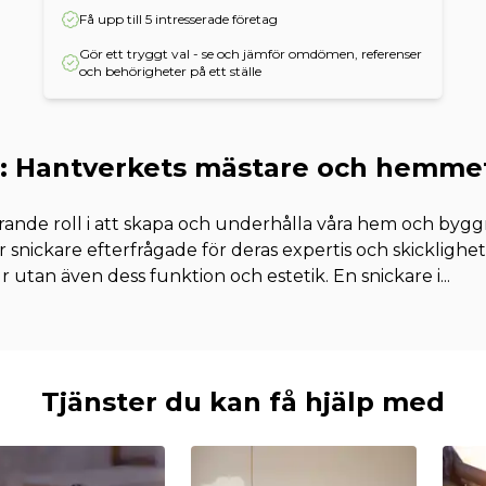
Få upp till 5 intresserade företag
Gör ett tryggt val - se och jämför omdömen, referenser
och behörigheter på ett ställe
: Hantverkets mästare och hemmet
rande roll i att skapa och underhålla våra hem och bygg
är snickare efterfrågade för deras expertis och skicklighe
r utan även dess funktion och estetik. En snickare i
...
Tjänster du kan få hjälp med