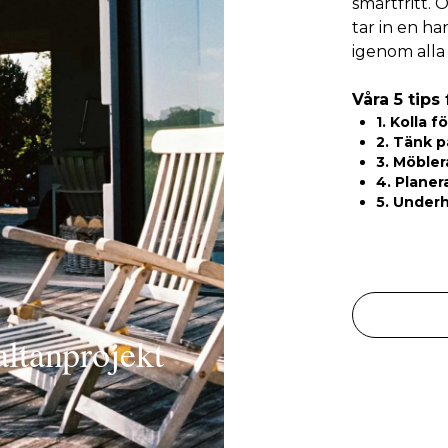
smärtfritt. 
tar in en ha
igenom alla 
Våra 5 tips
1. Kolla 
2. Tänk p
3. Möbler
4. Planer
5. Underh
 altanprojekt