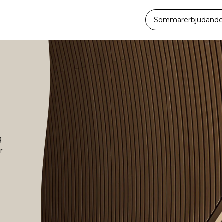
Sommarerbjudande -
ö
g
r