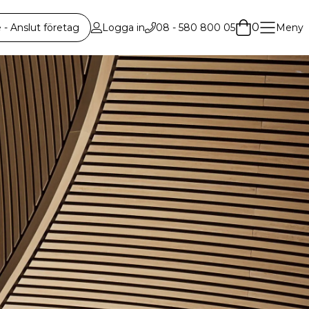
0
 Anslut företag
Logga in
08 - 580 800 05
Meny