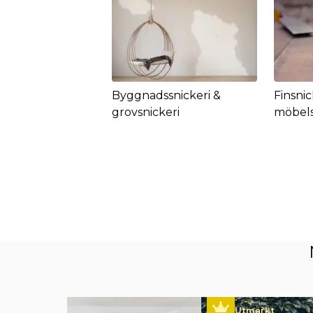
Byggnadssnickeri &
Finsnic
grovsnickeri
möbels
Utmärkt