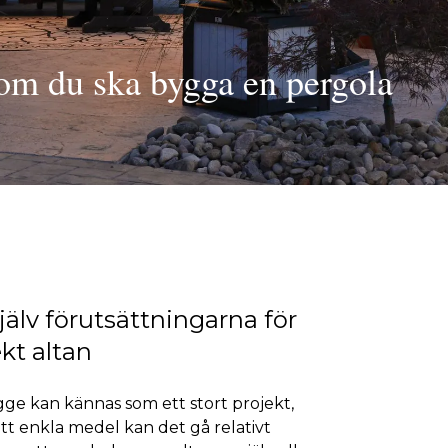
 om du ska bygga en pergola
jälv förutsättningarna för
kt altan
gge kan kännas som ett stort projekt,
t enkla medel kan det gå relativt