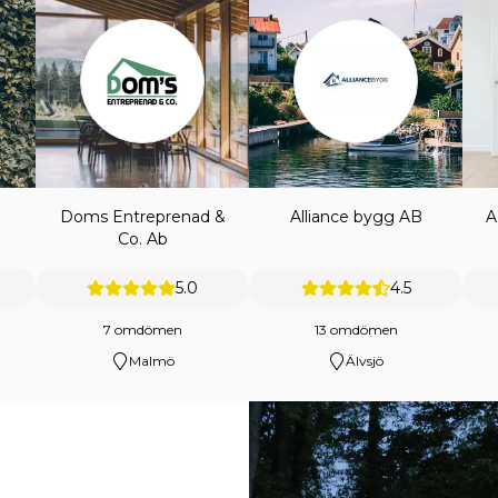
Doms Entreprenad &
Alliance bygg AB
A
Co. Ab
5.0
4.5
7 omdömen
13 omdömen
Malmö
Älvsjö