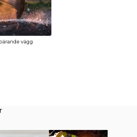
 bärande vägg
r