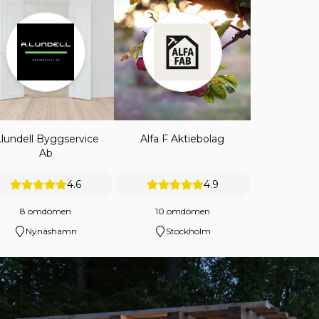
.lundell Byggservice
Alfa F Aktiebolag
Ab
4.6
4.9
8 omdömen
10 omdömen
Nynäshamn
Stockholm