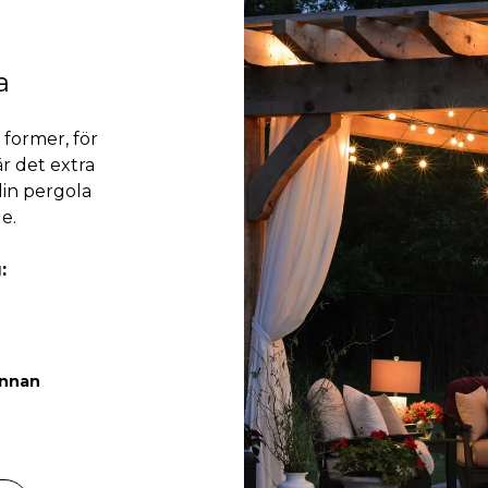
a
former, för
r det extra
din pergola
e.
:
 innan