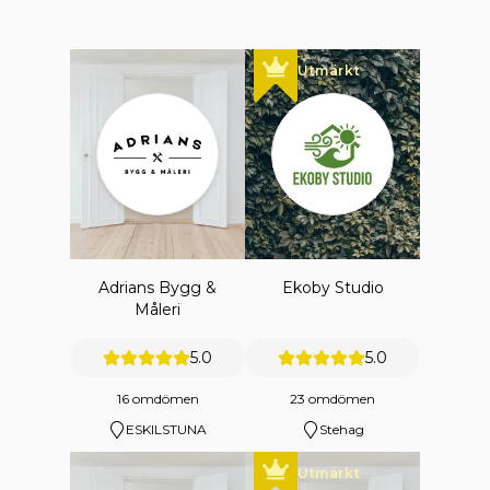
Utmärkt
Adrians Bygg &
Ekoby Studio
Måleri
5.0
5.0
16 omdömen
23 omdömen
ESKILSTUNA
Stehag
Utmärkt