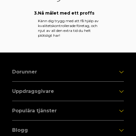
3.
Nå målet med ett proffs
Känn dig trygg med att få hjälp av
kvalitetskontrollerade företag, och
njut av all den extra tid du helt
plötsligt har!
Dorunner
Uppdragsgivare
Populära tjänster
Blogg