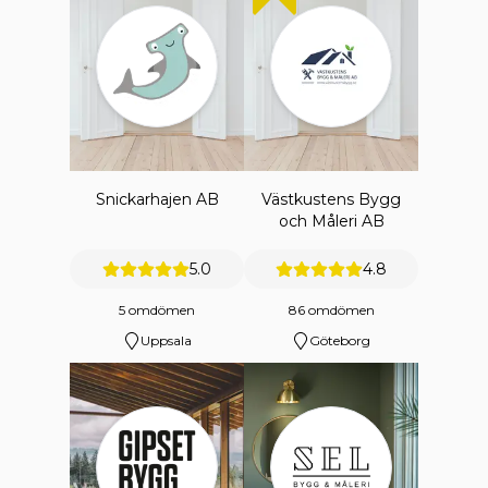
Snickarhajen AB
Västkustens Bygg
och Måleri AB
5.0
4.8
5 omdömen
86 omdömen
Uppsala
Göteborg