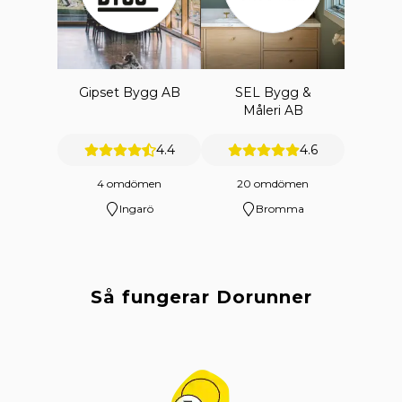
Gipset Bygg AB
SEL Bygg &
Måleri AB
4.4
4.6
4 omdömen
20 omdömen
Ingarö
Bromma
Så fungerar Dorunner