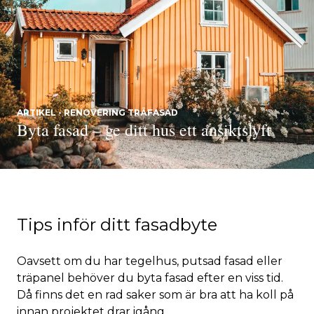
ARTIKEL - RENOVERING TRÄFASAD
Byta fasad – ge ditt hus ett ansiktslyft
Tips inför ditt fasadbyte
Oavsett om du har tegelhus, putsad fasad eller
träpanel behöver du byta fasad efter en viss tid.
Då finns det en rad saker som är bra att ha koll på
innan projektet drar igång.