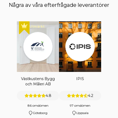
Några av våra efterfrågade leverantörer
Utmärkt
Västkustens Bygg
IPIS
och Måleri AB
4.8
4.2
86 omdömen
97 omdömen
Göteborg
Uppsala