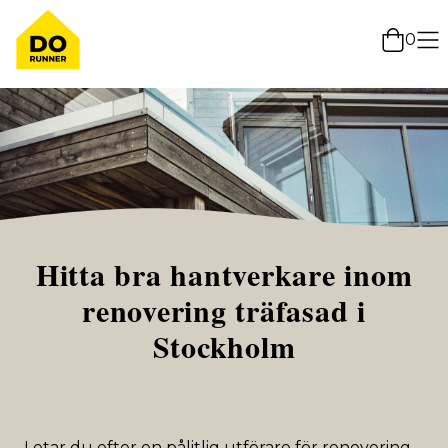
0
Hitta bra hantverkare inom
renovering träfasad i
Stockholm
Letar du efter en pålitlig utförare för renovering