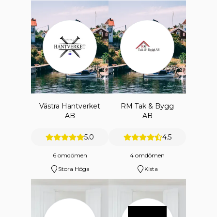
Västra Hantverket
RM Tak & Bygg
AB
AB
5.0
4.5
6 omdömen
4 omdömen
Stora Höga
Kista