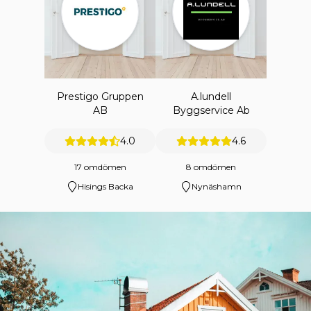
Prestigo Gruppen
A.lundell
AB
Byggservice Ab
4.0
4.6
17 omdömen
8 omdömen
Hisings Backa
Nynäshamn