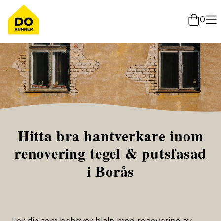
0
Hitta bra hantverkare inom
renovering tegel & putsfasad
i Borås
För dig som behöver hjälp med renovering av