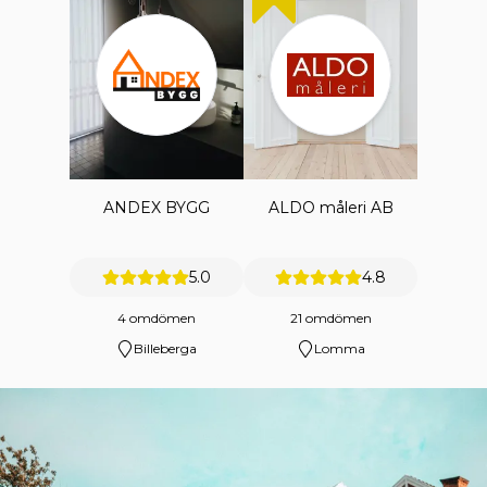
ANDEX BYGG
ALDO måleri AB
5.0
4.8
4 omdömen
21 omdömen
Billeberga
Lomma