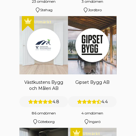
23 omdömen
3 omdömen
Stehag
Jordbro
Utmärkt
Västkustens Bygg
Gipset Bygg AB
och Måleri AB
4.8
4.4
86 omdömen
4 omdömen
Göteborg
Ingarö
Utmärkt