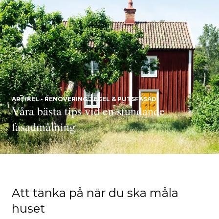
ARTIKEL - RENOVERING TEGEL & PUTSFASAD
Våra bästa tips vid en stundande
fasadmålning
Att tänka på när du ska måla
huset