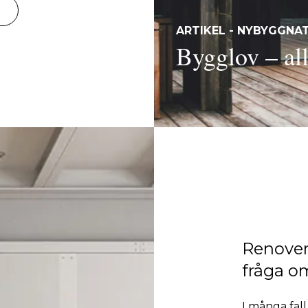
ARTIKEL - NYBYGGNA
Bygglov – all
Renover
fråga o
I många fal