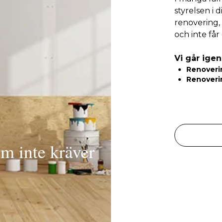
styrelsen i 
renovering, 
och inte får
Vi går ige
Renoverin
Renoverin
om inte kräver