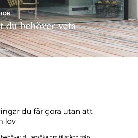
TION
t du behöver veta
ingar du får göra utan att
m lov
l behöver du ansöka om tillstånd från