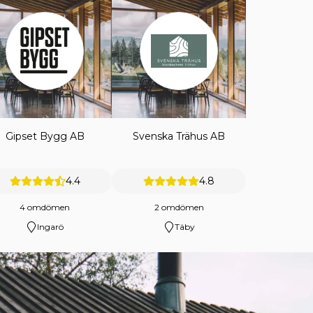
Gipset Bygg AB
Svenska Trähus AB
4.4
4.8
4 omdömen
2 omdömen
Ingarö
Täby