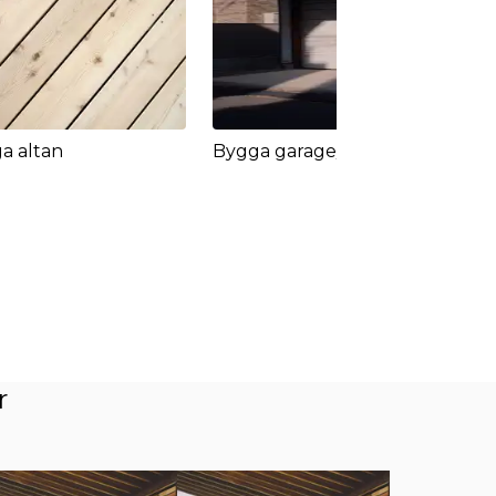
a altan
Bygga garage/carport
By
r