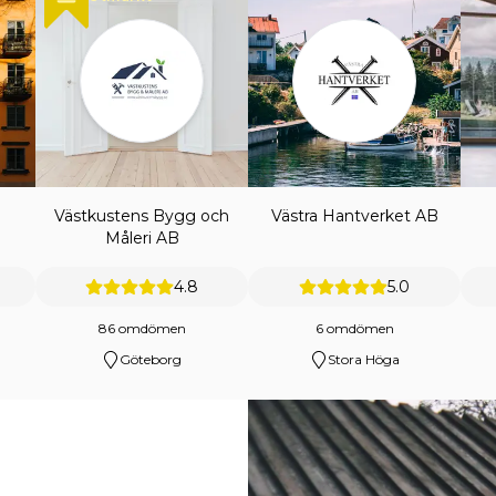
Västkustens Bygg och
Västra Hantverket AB
Måleri AB
4.8
5.0
86 omdömen
6 omdömen
Göteborg
Stora Höga