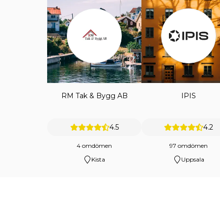
RM Tak & Bygg AB
IPIS
4.5
4.2
4 omdömen
97 omdömen
Kista
Uppsala