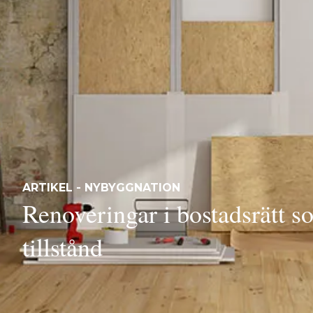
ARTIKEL - NYBYGGNATION
Renoveringar i bostadsrätt s
tillstånd