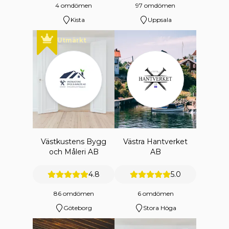
4 omdömen
97 omdömen
Kista
Uppsala
Utmärkt
Västkustens Bygg
Västra Hantverket
och Måleri AB
AB
4.8
5.0
86 omdömen
6 omdömen
Göteborg
Stora Höga