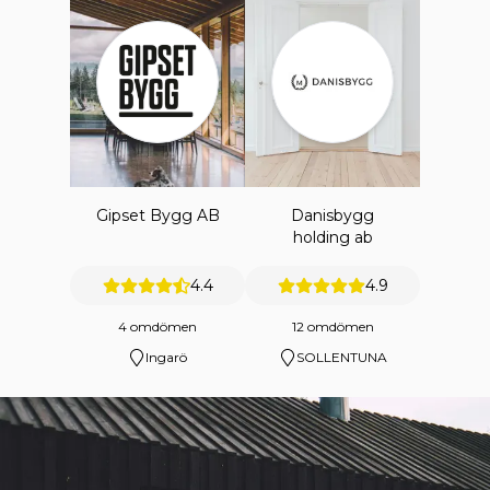
Gipset Bygg AB
Danisbygg
holding ab
4.4
4.9
4 omdömen
12 omdömen
Ingarö
SOLLENTUNA