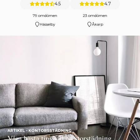
4.5
4.7
79 omdömen
23 omdömen
Hässelby
Åkarp
ARTIKEL - KONTORSSTÄDNING
Våra bästa tips vid en storstädning