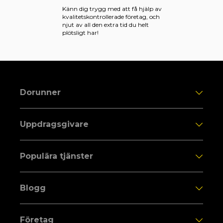
Känn dig trygg med att få hjälp av
kvalitetskontrollerade företag, och
njut av all den extra tid du helt
plötsligt har!
Dorunner
Uppdragsgivare
Populära tjänster
Blogg
Företag