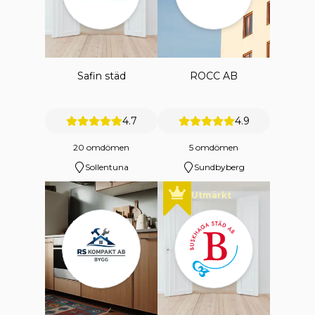
Safin städ
ROCC AB
4.7
4.9
20 omdömen
5 omdömen
Sollentuna
Sundbyberg
Utmärkt