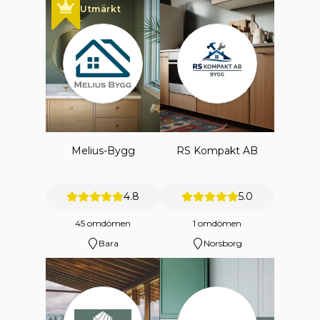
Utmärkt
Melius-Bygg
RS Kompakt AB
4.8
5.0
45 omdömen
1 omdömen
Bara
Norsborg