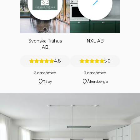
Svenska Trähus
NXL AB
AB
4.8
5.0
2 omdömen
3 omdömen
Täby
Åkersberga