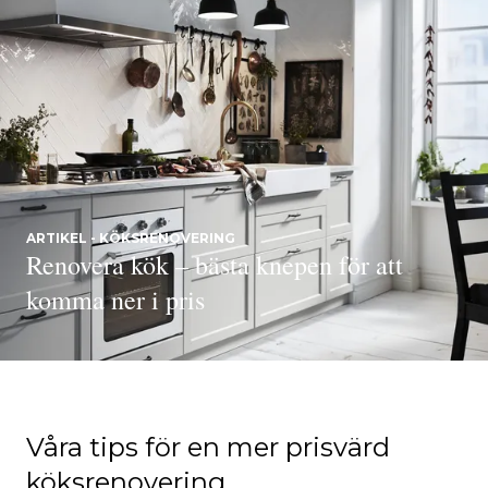
ARTIKEL - KÖKSRENOVERING
Renovera kök – bästa knepen för att
komma ner i pris
Våra tips för en mer prisvärd
köksrenovering