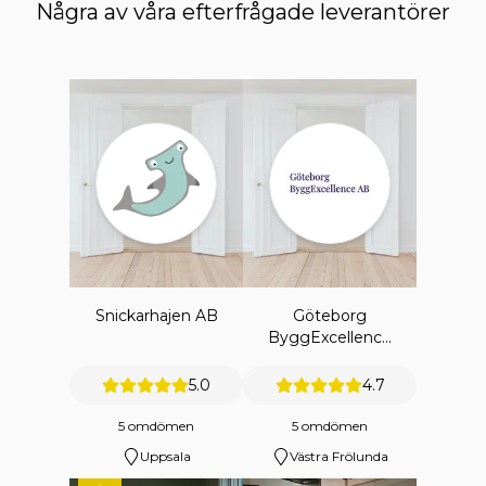
Några av våra efterfrågade leverantörer
Snickarhajen AB
Göteborg
ByggExcellence
AB
5.0
4.7
5 omdömen
5 omdömen
Uppsala
Västra Frölunda