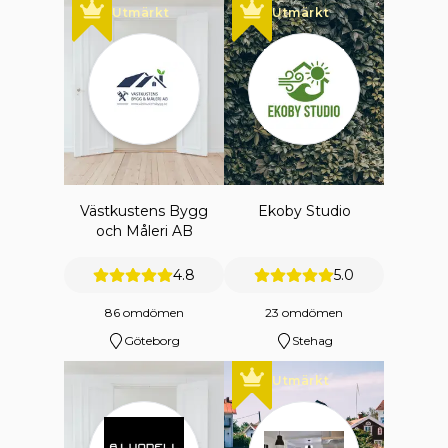
Utmärkt
Utmärkt
Västkustens Bygg
Ekoby Studio
och Måleri AB
4.8
5.0
86 omdömen
23 omdömen
Göteborg
Stehag
Utmärkt