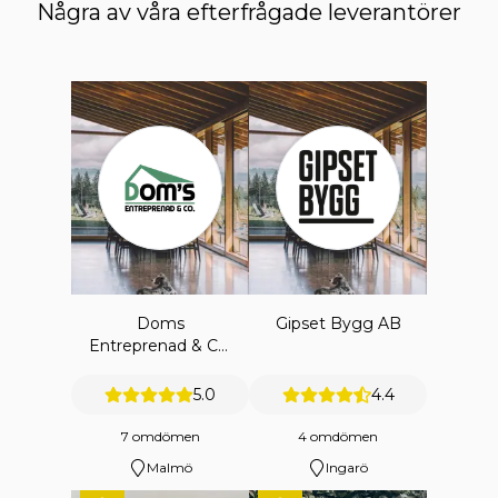
Några av våra efterfrågade leverantörer
Doms
Gipset Bygg AB
Entreprenad & Co.
Ab
5.0
4.4
7 omdömen
4 omdömen
Malmö
Ingarö