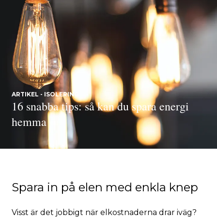
ARTIKEL - ISOLERING
16 snabba tips: så kan du spara energi
hemma
Spara in på elen med enkla knep
Visst är det jobbigt när elkostnaderna drar iväg?