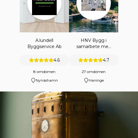
A.lundell
HNV Bygg i
Byggservice Ab
samarbete med
HNV
ENTREPRENAD
4.6
4.7
AB
8 omdömen
27 omdömen
Nynäshamn
Haninge