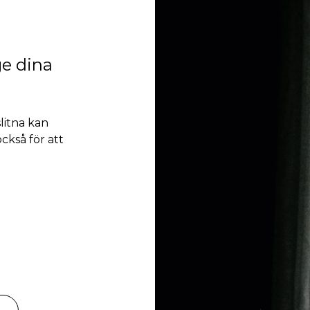
ge dina
slitna kan
ckså för att