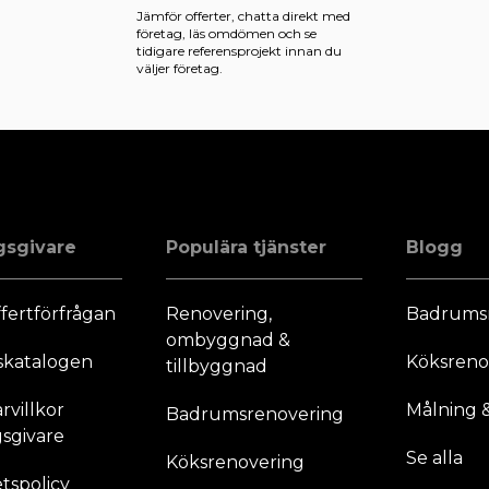
Jämför offerter, chatta direkt med
företag, läs omdömen och se
tidigare referensprojekt innan du
väljer företag.
gsgivare
Populära tjänster
Blogg
fertförfrågan
Renovering,
Badrums
ombyggnad &
skatalogen
Köksreno
tillbyggnad
villkor
Målning &
Badrumsrenovering
sgivare
Se alla
Köksrenovering
etspolicy