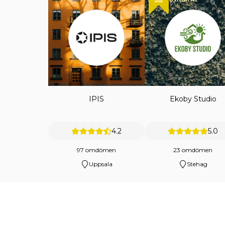
IPIS
Ekoby Studio
4.2
5.0
97 omdömen
23 omdömen
Uppsala
Stehag