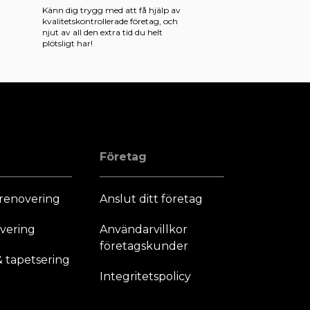
Känn dig trygg med att få hjälp av
kvalitetskontrollerade företag, och
njut av all den extra tid du helt
plötsligt har!
Företag
renovering
Anslut ditt företag
vering
Användarvillkor
företagskunder
 tapetsering
Integritetspolicy