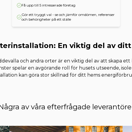
Få upp till 5 intresserade företag
Gör ett tryggt val - se och jämför omdömen, referenser
och behörigheter på ett ställe
terinstallation: En viktig del av dit
 Uddevalla och andra orter är en viktig del av att skapa e
ster spelar en avgörande roll för husets utseende, isole
tallation kan göra stor skillnad för ditt hems energiförb
Några av våra efterfrågade leverantöre