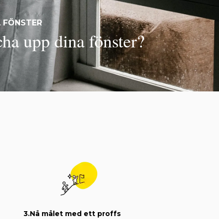
A FÖNSTER
cha upp dina fönster?
3.
Nå målet med ett proffs