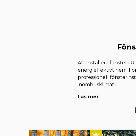
Föns
Att installera fönster i
energieffektivt hem. Fön
professionell fönsterins
inomhusklimat.
...
Läs mer
Utmärkt