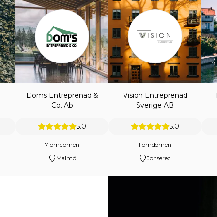
Doms Entreprenad &
Vision Entreprenad
Co. Ab
Sverige AB
5.0
5.0
7 omdömen
1 omdömen
Malmö
Jonsered