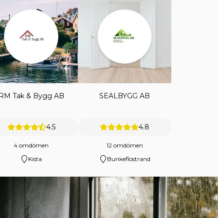
RM Tak & Bygg AB
SEALBYGG AB
4.5
4.8
4 omdömen
12 omdömen
Kista
Bunkeflostrand