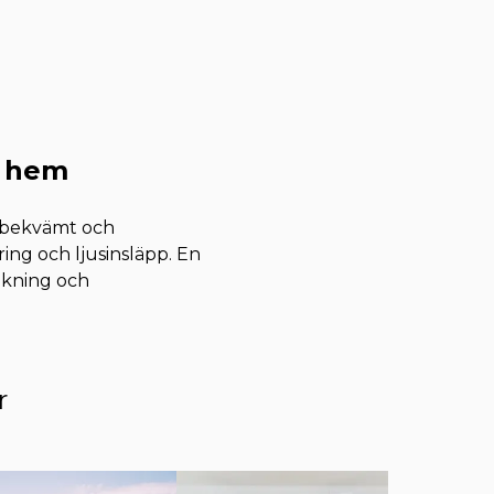
t hem
tt bekvämt och
ring och ljusinsläpp. En
rukning och
r