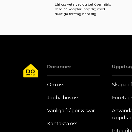
Låt oss veta vad du behöver hjälp
med! Vi kopplar ihop dig med
duktiga företag nära dig.
Dorunner
Uppdra
DO
RUNNER
Om oss
Skapa of
Jobba hos oss
Företag
Vanliga frågor & svar
Användar
uppdrag
Kontakta oss
Integrit