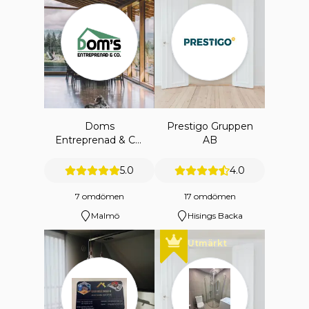
Doms
Prestigo Gruppen
Entreprenad & Co.
AB
Ab
5.0
4.0
7 omdömen
17 omdömen
Malmö
Hisings Backa
Utmärkt