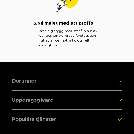
3.
Nå målet med ett proffs
Känn dig trygg med att få hjälp av
kvalitetskontrollerade företag, och
njut av all den extra tid du helt
plötsligt har!
Dorunner
Uppdragsgivare
Populära tjänster