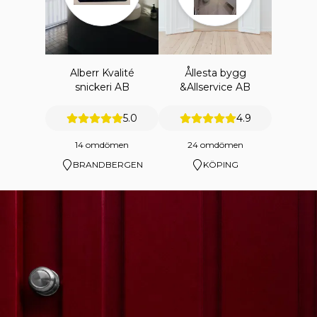
Alberr Kvalité
Ållesta bygg
snickeri AB
&Allservice AB
5.0
4.9
14 omdömen
24 omdömen
BRANDBERGEN
KÖPING