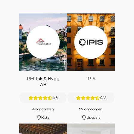
RM Tak & Bygg
IPIS
AB
4.5
4.2
4 omdömen
97 omdömen
Kista
Uppsala