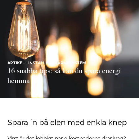
ARTIKEL - INSTALLERA VÄRMESYSTEM
16 snabba tips: så kan du spara energi
hemma
Spara in på elen med enkla knep
Visst är det jobbigt när elkostnaderna drar iväg?