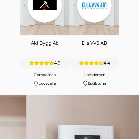
Akf Bygg Ab
Ella VVS AB
4.9
4.4
7 omdömen
4 omdömen
Uddevalla
Eskilstuna