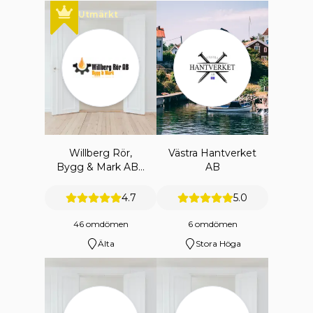
Utmärkt
Willberg Rör,
Västra Hantverket
Bygg & Mark AB -
AB
Merenaaltos
Hemtjänst
4.7
5.0
46 omdömen
6 omdömen
Älta
Stora Höga