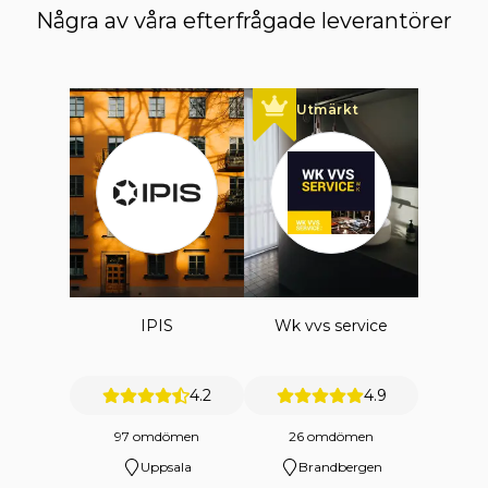
Några av våra efterfrågade leverantörer
Utmärkt
IPIS
Wk vvs service
4.2
4.9
97 omdömen
26 omdömen
Uppsala
Brandbergen