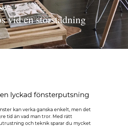
ING
ps vid en storstädning
 en lyckad fönsterputsning
önster kan verka ganska enkelt, men det
gre tid än vad man tror. Med rätt
utrustning och teknik sparar du mycket