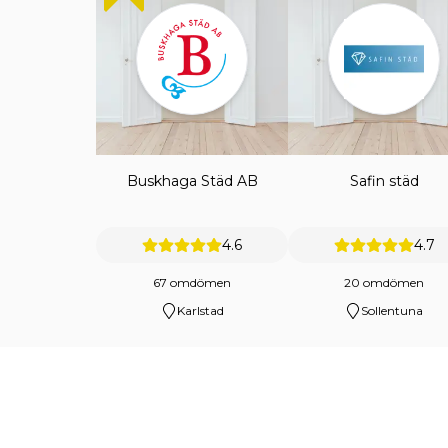
Buskhaga Städ AB
Safin städ
4.6
4.7
67 omdömen
20 omdömen
Karlstad
Sollentuna