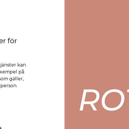
er för
tjänster kan
exempel på
som gäller,
tperson.