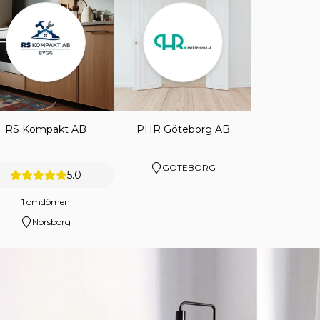
RS Kompakt AB
PHR Göteborg AB
GÖTEBORG
5.0
1 omdömen
Norsborg