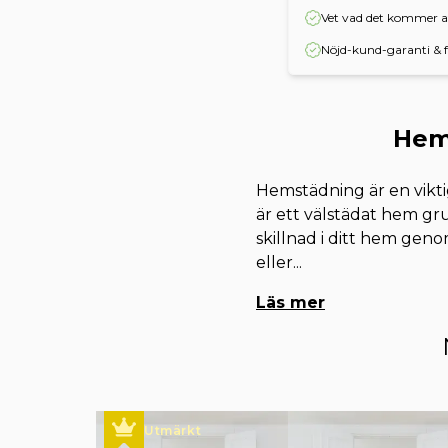
Vet vad det kommer at
Nöjd-kund-garanti & f
Hems
Hemstädning är en vikti
är ett välstädat hem gru
skillnad i ditt hem gen
eller
...
Läs mer
Utmärkt