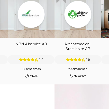
NBN Allservice AB
Alltjänstpoolen i
Stockholm AB
4.4
4.5
117 omdömen
79 omdömen
FALUN
Hässelby