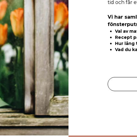
tid och får 
Vi har sam
fönsterput
Val av ma
Recept p
Hur lång 
Vad du ka