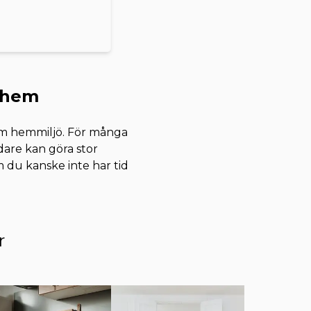
t hem
sam hemmiljö. För många
dare kan göra stor
 du kanske inte har tid
r