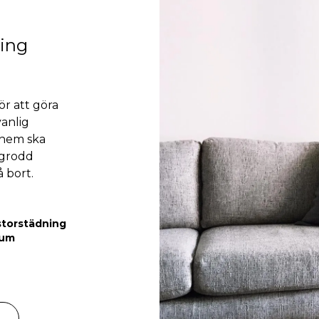
ning
ör att göra
vanlig
 hem ska
ingrodd
å bort.
storstädning
rum