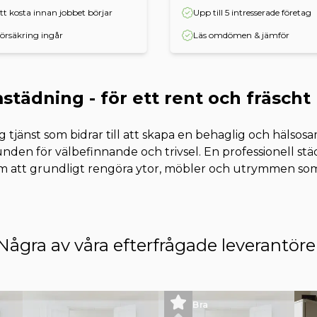
t kosta innan jobbet börjar
Upp till 5 intresserade företag
örsäkring ingår
Läs omdömen & jämför
tädning - för ett rent och fräsch
g tjänst som bidrar till att skapa en behaglig och hälso
nden för välbefinnande och trivsel. En professionell stä
om att grundligt rengöra ytor, möbler och utrymmen som
Några av våra efterfrågade leverantöre
Bra