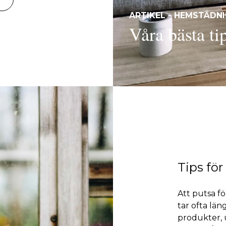
ARTIKEL - HEMSTÄDN
Våra bästa ti
Tips för
Att putsa f
tar ofta län
produkter, 