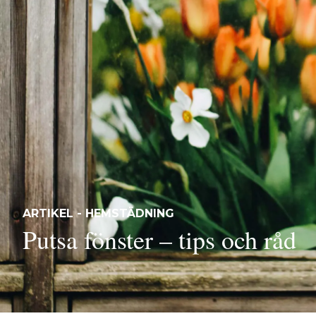
ARTIKEL - HEMSTÄDNING
Putsa fönster – tips och råd