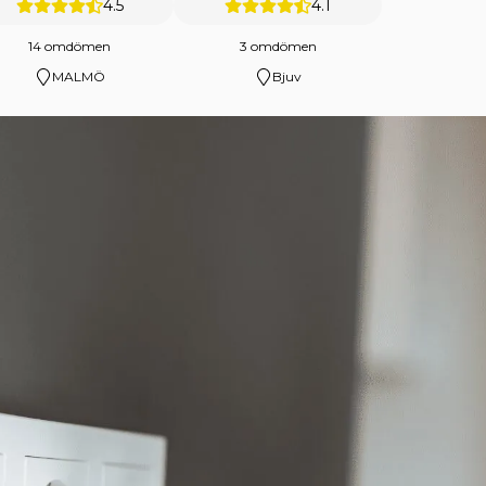
4.5
4.1
14 omdömen
3 omdömen
MALMÖ
Bjuv