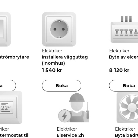
Elektriker
Elektriker
 strömbrytare
Installera vägguttag
Byte av elce
(inomhus)
1 540 kr
8 120 kr
a
Boka
Boka
riker
Elektriker
Elektriker
termostat till
Elservice 2h
Byta badr