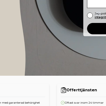
Jag god
integri
Offerttjänsten
er med garanterad behörighet
Oftast svar inom 24 timmar