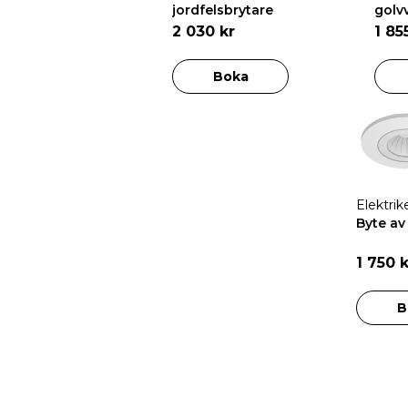
jordfelsbrytare
golv
2 030 kr
1 85
Boka
Elektrik
Byte av 
1 750 
B