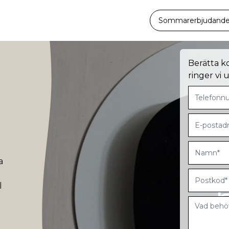
Sommarerbjudande -
Berätta k
ringer vi
a
l