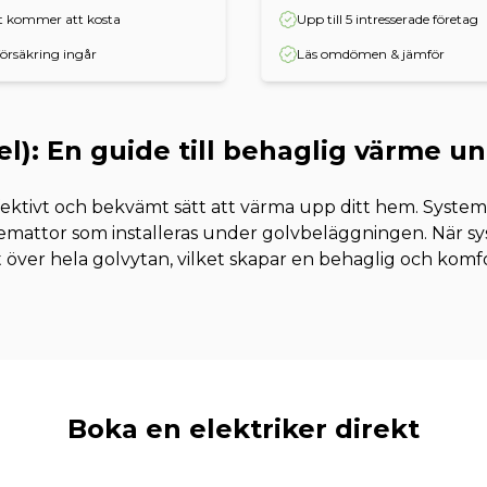
et kommer att kosta
Upp till 5 intresserade företag
örsäkring ingår
Läs omdömen & jämför
l): En guide till behaglig värme u
fektivt och bekvämt sätt att värma upp ditt hem. Systeme
mattor som installeras under golvbeläggningen. När sys
 över hela golvytan, vilket skapar en behaglig och komf
Boka en elektriker direkt