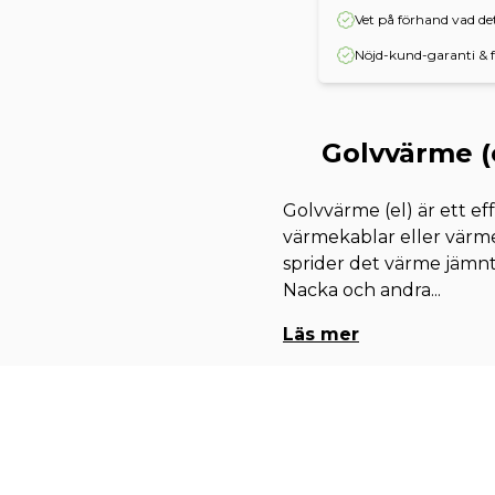
Vet på förhand vad d
Nöjd-kund-garanti & f
Golvvärme (e
Golvvärme (el) är ett ef
värmekablar eller värme
sprider det värme jämnt
Nacka och andra
...
Läs mer