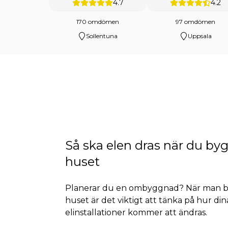
4.7
4.2
170 omdömen
97 omdömen
Sollentuna
Uppsala
Så ska elen dras när du by
huset
Planerar du en ombyggnad? När man b
huset är det viktigt att tänka på hur din
elinstallationer kommer att ändras.