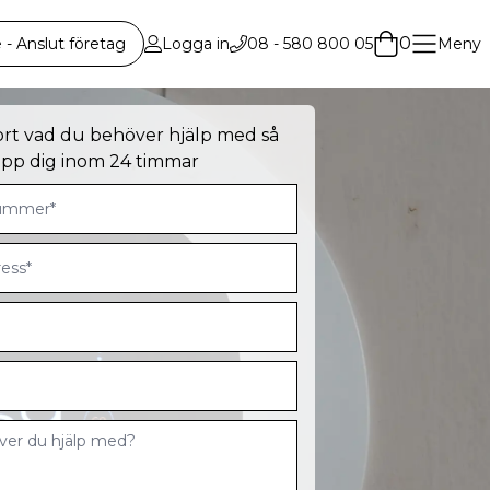
0
 Anslut företag
Logga in
08 - 580 800 05
Meny
ort vad du behöver hjälp med så
 upp dig inom 24 timmar