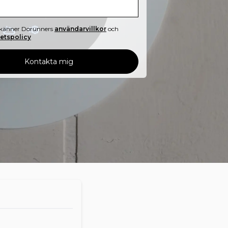
känner Dorunners
användarvillkor
och
tetspolicy
Kontakta mig