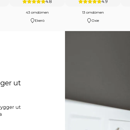
4.8
4.9
43 omdömen
13 omdömen
Ekerö
Oxie
gger ut
ygger ut
a