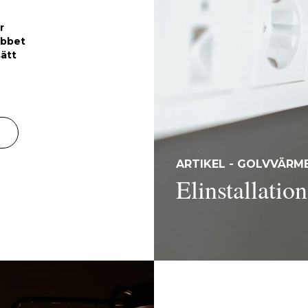
r
obbet
sätt
ARTIKEL - GOLVVÄRME
Elinstallation