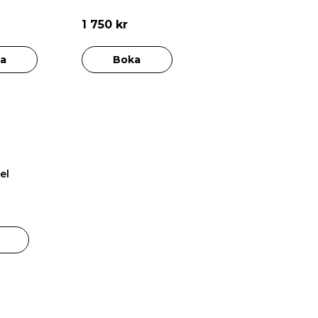
1 750 kr
a
Boka
el