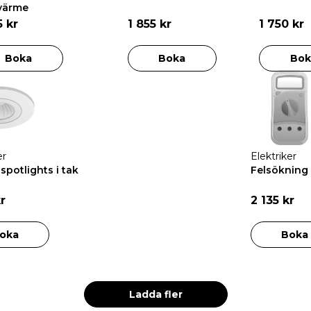
värme
5 kr
1 855 kr
1 750 kr
Boka
Boka
Bok
er
Elektriker
spotlights i tak
Felsökning 
kr
2 135 kr
oka
Boka
Ladda fler