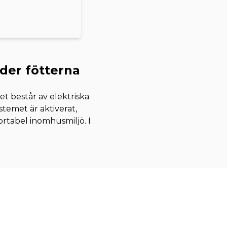
nder fötterna
t består av elektriska
temet är aktiverat,
ortabel inomhusmiljö. I