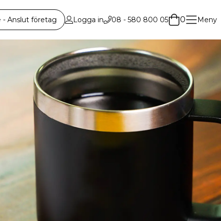
0
 Anslut företag
Logga in
08 - 580 800 05
Meny