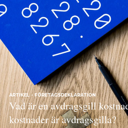
ARTIKEL - FÖRETAGSDEKLARATION
Vad är en avdragsgill kostna
kostnader är avdragsgilla?