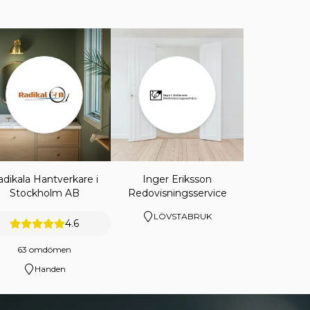
adikala Hantverkare i
Inger Eriksson
Stockholm AB
Redovisningsservice
LÖVSTABRUK
4.6
63 omdömen
Handen