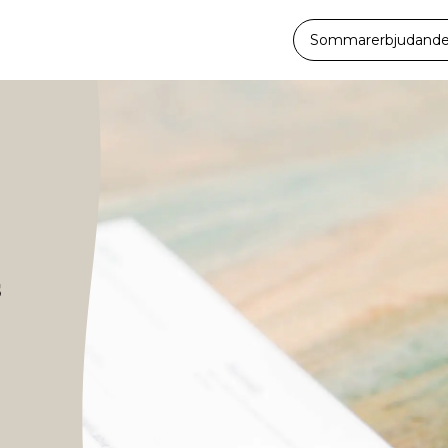
Sommarerbjudande -
s