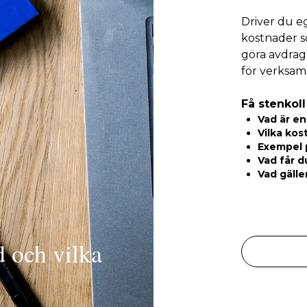
Driver du eg
kostnader s
göra avdrag 
för verksam
Få stenkoll
Vad är en
Vilka kos
Exempel 
Vad får d
Vad gälle
d och vilka