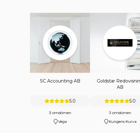
SC Accounting AB
Goldstar Redovisni
AB
5.0
5.0
3 omdömen
3 omdömen
Vega
Kungens Kurva