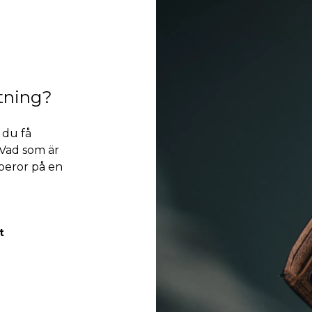
ttning?
 du få
 Vad som är
 beror på en
t