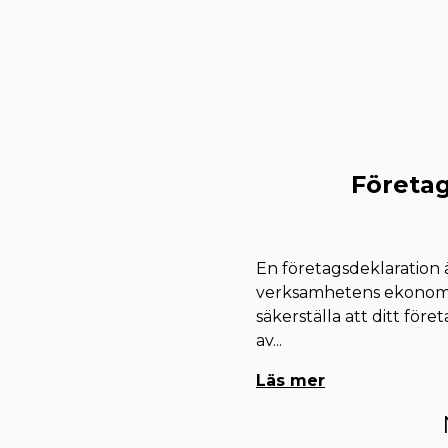
Företag
En företagsdeklaration ä
verksamhetens ekonomis
säkerställa att ditt före
av
...
Läs mer