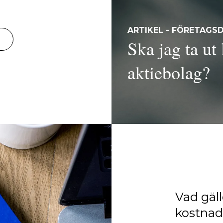
ARTIKEL - FÖRETAGS
Ska jag ta ut 
aktiebolag?
Vad gäll
kostnad