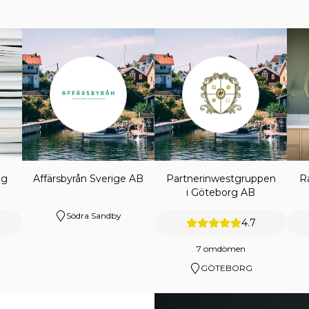
ng
Affärsbyrån Sverige AB
Partnerinwestgruppen
R
i Göteborg AB
Södra Sandby
4.7
7 omdömen
GÖTEBORG