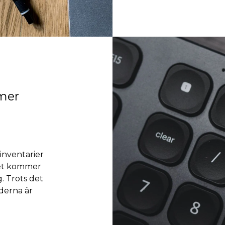
 mer
inventarier
det kommer
g. Trots det
aderna är