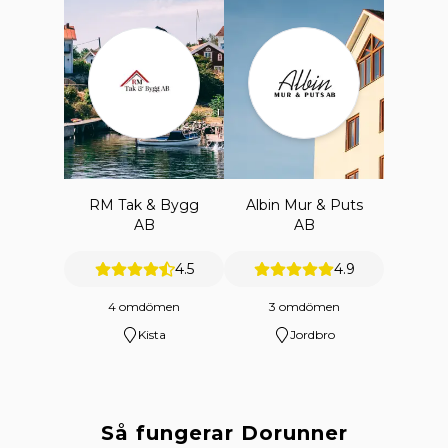
RM Tak & Bygg
Albin Mur & Puts
AB
AB
4.5
4.9
4 omdömen
3 omdömen
Kista
Jordbro
Så fungerar Dorunner