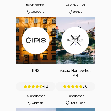
86 omdömen
23 omdömen
Göteborg
Stehag
IPIS
Västra Hantverket
AB
4.2
5.0
97 omdömen
6 omdömen
Uppsala
Stora Höga