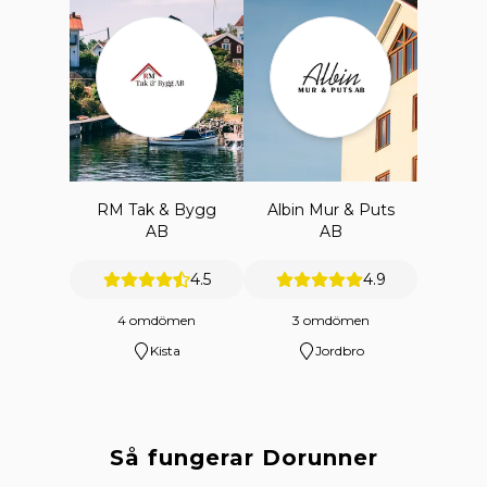
RM Tak & Bygg
Albin Mur & Puts
AB
AB
4.5
4.9
4 omdömen
3 omdömen
Kista
Jordbro
Så fungerar Dorunner