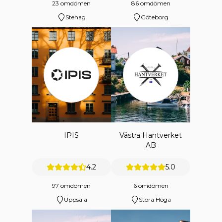
23 omdömen
86 omdömen
Stehag
Göteborg
IPIS
Västra Hantverket
AB
4.2
5.0
97 omdömen
6 omdömen
Uppsala
Stora Höga