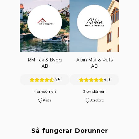
RM Tak & Bygg
Albin Mur & Puts
AB
AB
4.5
4.9
4 omdömen
3 omdömen
Kista
Jordbro
Så fungerar Dorunner