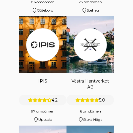
86 omdömen
23 omdömen
Göteborg
Stehag
IPIS
Västra Hantverket
AB
4.2
5.0
97 omdömen
6 omdömen
Uppsala
Stora Höga