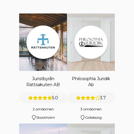
Juristbyrån
Philosophìa Juridik
Rättsakuten AB
Ab
5.0
3.7
2 omdömen
3 omdömen
Stockholm
Göteborg