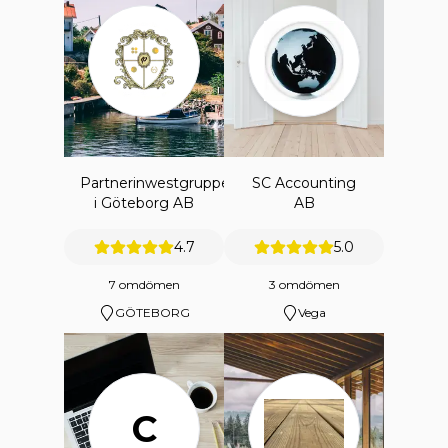
Partnerinwestgruppen
SC Accounting
i Göteborg AB
AB
4.7
5.0
7 omdömen
3 omdömen
GÖTEBORG
Vega
C