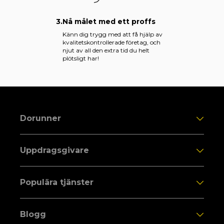
3.
Nå målet med ett proffs
Känn dig trygg med att få hjälp av
kvalitetskontrollerade företag, och
njut av all den extra tid du helt
plötsligt har!
Dorunner
Uppdragsgivare
Populära tjänster
Blogg