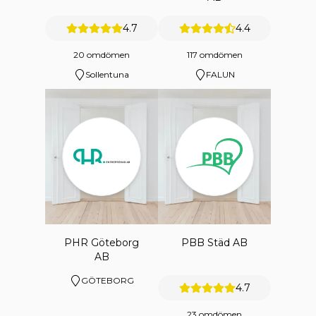
4.7
4.4
20 omdömen
117 omdömen
Sollentuna
FALUN
PHR Göteborg
PBB Städ AB
AB
GÖTEBORG
4.7
23 omdömen