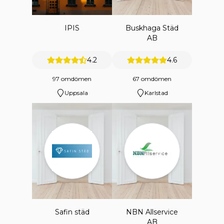
IPIS
Buskhaga Städ
AB
4.2
4.6
97 omdömen
67 omdömen
Uppsala
Karlstad
Safin städ
NBN Allservice
AB