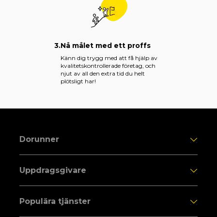
3.
Nå målet med ett proffs
Känn dig trygg med att få hjälp av
kvalitetskontrollerade företag, och
njut av all den extra tid du helt
plötsligt har!
Dorunner
Uppdragsgivare
Populära tjänster