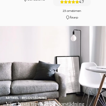
4.7
23 omdömen
Åkarp
ARTIKEL - BYGGSTÄDNING
Våra bästa tips vid en storstädning