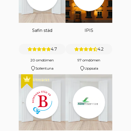
Safin städ
IPIS
4.7
4.2
20 omdömen
97 omdömen
Sollentuna
Uppsala
Utmärkt