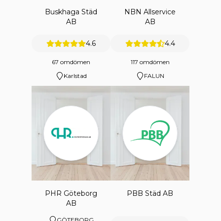
Buskhaga Städ
NBN Allservice
AB
AB
4.6
4.4
67 omdömen
117 omdömen
Karlstad
FALUN
PHR Göteborg
PBB Städ AB
AB
GÖTEBORG