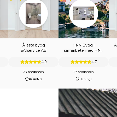
Ållesta bygg
HNV Bygg i
A
&Allservice AB
samarbete med HNV
ENTREPRENAD AB
4.9
4.7
24 omdömen
27 omdömen
KÖPING
Haninge