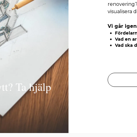
renovering? 
visualisera
Vi går ige
Fördelarn
Vad en ar
Vad ska 
t? Ta hjälp