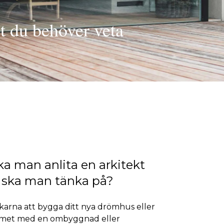
t du behöver veta
ka man anlita en arkitekt
 ska man tänka på?
nkarna att bygga ditt nya drömhus eller
met med en ombyggnad eller