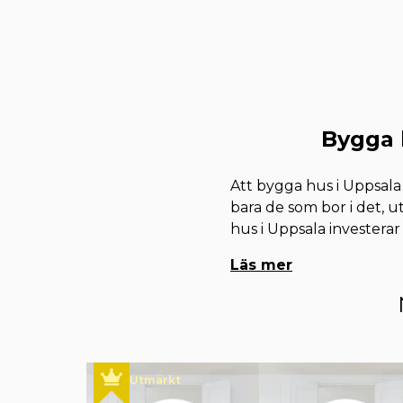
Bygga 
Att bygga hus i Uppsala 
bara de som bor i det, u
hus i Uppsala investerar
Läs mer
Utmärkt