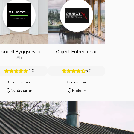
.lundell Byggservice
Object Entreprenad
Ab
4.6
4.2
8 omdömen
7 omdömen
Nynäshamn
Krokom