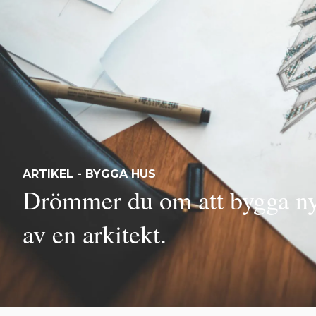
ARTIKEL - BYGGA HUS
Drömmer du om att bygga nyt
av en arkitekt.