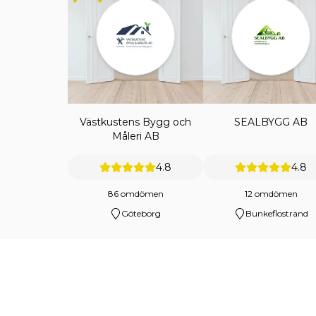
Västkustens Bygg och
SEALBYGG AB
Måleri AB
4.8
4.8
86 omdömen
12 omdömen
Göteborg
Bunkeflostrand