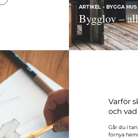
ARTIKEL - BYGGA HUS
Bygglov – all
Varför s
och vad
Går du i ta
förnya hem